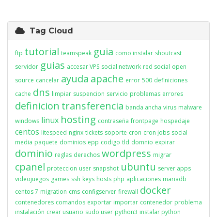
Tag Cloud
tutorial
guia
ftp
teamspeak
como instalar
shoutcast
guias
servidor
accesar VPS
social network
red social
open
ayuda
apache
source
cancelar
error
500
definiciones
dns
cache
limpiar
suspencion
servicio
problemas
errores
definicion
transferencia
banda ancha
virus
malware
hosting
linux
windows
contraseña
frontpage
hospedaje
centos
litespeed
nginx
tickets
soporte
cron
cron jobs
social
media
paquete
dominios
epp
codigo
tld
domnio
expirar
dominio
wordpress
reglas
derechos
migrar
cpanel
ubuntu
proteccion
user
snapshot
server apps
videojuegos
games
ssh
keys
hosts
php
aplicaciones
mariadb
docker
centos 7
migration
cms
configserver
firewall
contenedores
comandos
exportar
importar
contenedor
problema
instalación
crear usuario
sudo user
python3
instalar python