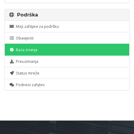
Podrška
Moji zahtjevi za podršku
Obavijesti
Baza znanja
Preuzimanja
Status mreže
Podnesi zahjtev