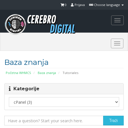
0
Prijava
Choose language
Togg
navi
Togg
navi
Baza znanja
Početna WHMCS
Baza znanja
Tutoriales
Kategorije