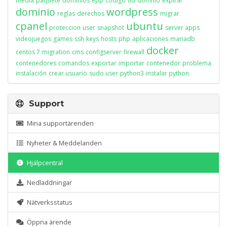
media
paquete
dominios
epp
codigo
tld
domnio
expirar
dominio
wordpress
reglas
derechos
migrar
cpanel
ubuntu
proteccion
user
snapshot
server apps
videojuegos
games
ssh
keys
hosts
php
aplicaciones
mariadb
docker
centos 7
migration
cms
configserver
firewall
contenedores
comandos
exportar
importar
contenedor
problema
instalación
crear usuario
sudo user
python3
instalar python
Support
Mina supportärenden
Nyheter & Meddelanden
Hjälpcentral
Nedladdningar
Nätverksstatus
Öppna ärende