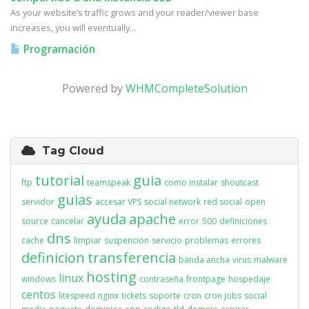
As your website’s traffic grows and your reader/viewer base
increases, you will eventually...
Programación
Powered by
WHMCompleteSolution
Tag Cloud
tutorial
guia
ftp
teamspeak
como instalar
shoutcast
guias
servidor
accesar VPS
social network
red social
open
ayuda
apache
source
cancelar
error
500
definiciones
dns
cache
limpiar
suspencion
servicio
problemas
errores
definicion
transferencia
banda ancha
virus
malware
hosting
linux
windows
contraseña
frontpage
hospedaje
centos
litespeed
nginx
tickets
soporte
cron
cron jobs
social