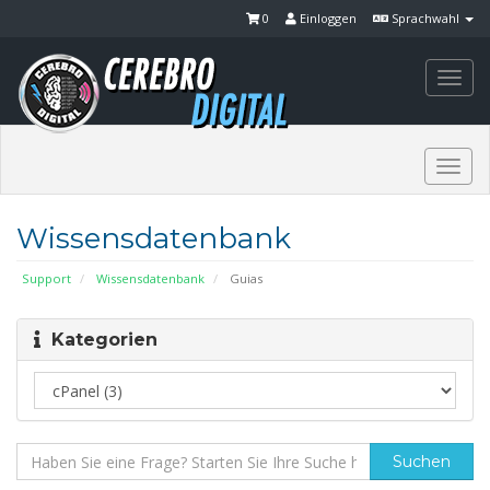
0
Einloggen
Sprachwahl
Togg
navi
Togg
navi
Wissensdatenbank
Support
Wissensdatenbank
Guias
Kategorien