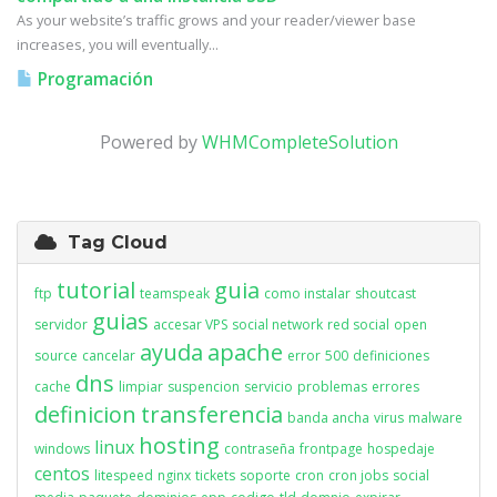
As your website’s traffic grows and your reader/viewer base
increases, you will eventually...
Programación
Powered by
WHMCompleteSolution
Tag Cloud
tutorial
guia
ftp
teamspeak
como instalar
shoutcast
guias
servidor
accesar VPS
social network
red social
open
ayuda
apache
source
cancelar
error
500
definiciones
dns
cache
limpiar
suspencion
servicio
problemas
errores
definicion
transferencia
banda ancha
virus
malware
hosting
linux
windows
contraseña
frontpage
hospedaje
centos
litespeed
nginx
tickets
soporte
cron
cron jobs
social