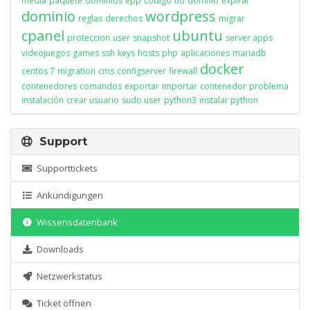
media
paquete
dominios
epp
codigo
tld
domnio
expirar
dominio
wordpress
reglas
derechos
migrar
cpanel
ubuntu
proteccion
user
snapshot
server apps
videojuegos
games
ssh
keys
hosts
php
aplicaciones
mariadb
docker
centos 7
migration
cms
configserver
firewall
contenedores
comandos
exportar
importar
contenedor
problema
instalación
crear usuario
sudo user
python3
instalar python
Support
Supporttickets
Ankündigungen
Wissensdatenbank
Downloads
Netzwerkstatus
Ticket öffnen