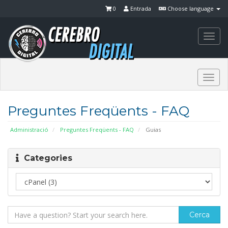
0
Entrada
Choose language
Togg
navi
Togg
navi
Preguntes Freqüents - FAQ
Administració
Preguntes Freqüents - FAQ
Guias
Categories