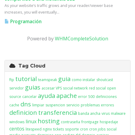
As your website’s traffic grows and your reader/viewer base
increases, you will eventually...
Programación
Powered by
WHMCompleteSolution
Tag Cloud
tutorial
guia
ftp
teamspeak
como instalar
shoutcast
guias
servidor
accesar VPS
social network
red social
open
ayuda
apache
source
cancelar
error
500
definiciones
dns
cache
limpiar
suspencion
servicio
problemas
errores
definicion
transferencia
banda ancha
virus
malware
hosting
linux
windows
contraseña
frontpage
hospedaje
centos
litespeed
nginx
tickets
soporte
cron
cron jobs
social