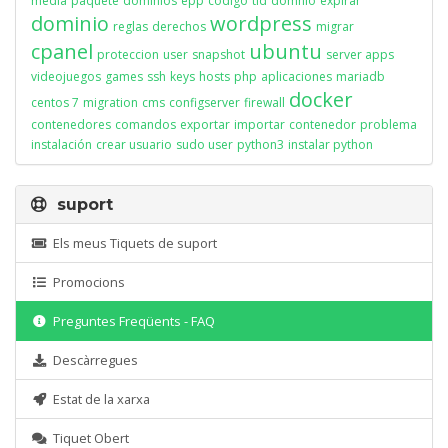
media
paquete
dominios
epp
codigo
tld
domnio
expirar
dominio
wordpress
reglas
derechos
migrar
cpanel
ubuntu
proteccion
user
snapshot
server apps
videojuegos
games
ssh
keys
hosts
php
aplicaciones
mariadb
docker
centos 7
migration
cms
configserver
firewall
contenedores
comandos
exportar
importar
contenedor
problema
instalación
crear usuario
sudo user
python3
instalar python
suport
Els meus Tiquets de suport
Promocions
Preguntes Freqüents - FAQ
Descàrregues
Estat de la xarxa
Tiquet Obert