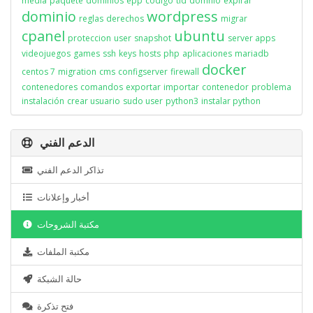
media
paquete
dominios
epp
codigo
tld
domnio
expirar
dominio
wordpress
reglas
derechos
migrar
cpanel
ubuntu
proteccion
user
snapshot
server apps
videojuegos
games
ssh
keys
hosts
php
aplicaciones
mariadb
docker
centos 7
migration
cms
configserver
firewall
contenedores
comandos
exportar
importar
contenedor
problema
instalación
crear usuario
sudo user
python3
instalar python
الدعم الفني
تذاكر الدعم الفني
أخبار وإعلانات
مكتبة الشروحات
مكتبة الملفات
حالة الشبكة
فتح تذكرة