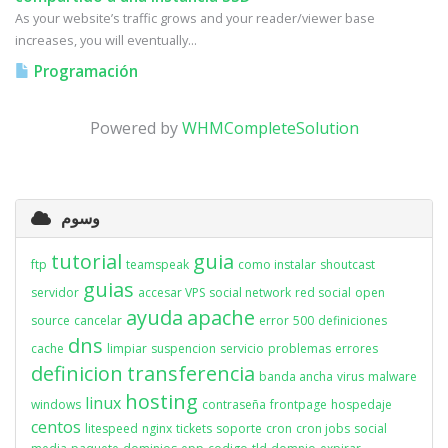
As your website’s traffic grows and your reader/viewer base
increases, you will eventually...
Programación
Powered by
WHMCompleteSolution
وسوم
tutorial
guia
ftp
teamspeak
como instalar
shoutcast
guias
servidor
accesar VPS
social network
red social
open
ayuda
apache
source
cancelar
error
500
definiciones
dns
cache
limpiar
suspencion
servicio
problemas
errores
definicion
transferencia
banda ancha
virus
malware
hosting
linux
windows
contraseña
frontpage
hospedaje
centos
litespeed
nginx
tickets
soporte
cron
cron jobs
social