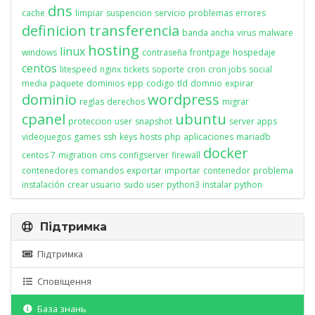
dns
cache
limpiar
suspencion
servicio
problemas
errores
definicion
transferencia
banda ancha
virus
malware
hosting
linux
windows
contraseña
frontpage
hospedaje
centos
litespeed
nginx
tickets
soporte
cron
cron jobs
social
media
paquete
dominios
epp
codigo
tld
domnio
expirar
dominio
wordpress
reglas
derechos
migrar
cpanel
ubuntu
proteccion
user
snapshot
server apps
videojuegos
games
ssh
keys
hosts
php
aplicaciones
mariadb
docker
centos 7
migration
cms
configserver
firewall
contenedores
comandos
exportar
importar
contenedor
problema
instalación
crear usuario
sudo user
python3
instalar python
Підтримка
Підтримка
Сповіщення
База знань