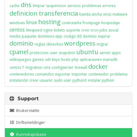
dns
cache
limpiar
suspencion
servicio
problemas
errores
definicion
transferencia
banda ancha
virus
malware
hosting
linux
windows
contraseña
frontpage
hospedaje
centos
litespeed
nginx
tickets
soporte
cron
cron jobs
social
media
paquete
dominios
epp
codigo
tld
domnio
expirar
dominio
wordpress
reglas
derechos
migrar
cpanel
ubuntu
proteccion
user
snapshot
server apps
videojuegos
games
ssh
keys
hosts
php
aplicaciones
mariadb
docker
centos 7
migration
cms
configserver
firewall
contenedores
comandos
exportar
importar
contenedor
problema
instalación
crear usuario
sudo user
python3
instalar python
Support
Brukerstøtte
Driftsmeldinger
Kunnskapsbase