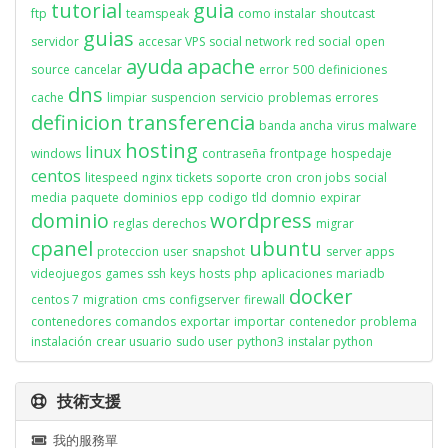
tutorial
guia
ftp
teamspeak
como instalar
shoutcast
guias
servidor
accesar VPS
social network
red social
open
ayuda
apache
source
cancelar
error
500
definiciones
dns
cache
limpiar
suspencion
servicio
problemas
errores
definicion
transferencia
banda ancha
virus
malware
hosting
linux
windows
contraseña
frontpage
hospedaje
centos
litespeed
nginx
tickets
soporte
cron
cron jobs
social
media
paquete
dominios
epp
codigo
tld
domnio
expirar
dominio
wordpress
reglas
derechos
migrar
cpanel
ubuntu
proteccion
user
snapshot
server apps
videojuegos
games
ssh
keys
hosts
php
aplicaciones
mariadb
docker
centos 7
migration
cms
configserver
firewall
contenedores
comandos
exportar
importar
contenedor
problema
instalación
crear usuario
sudo user
python3
instalar python
技術支援
我的服務單