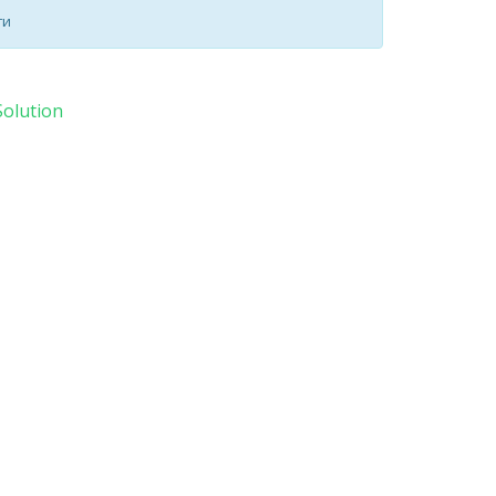
ти
olution