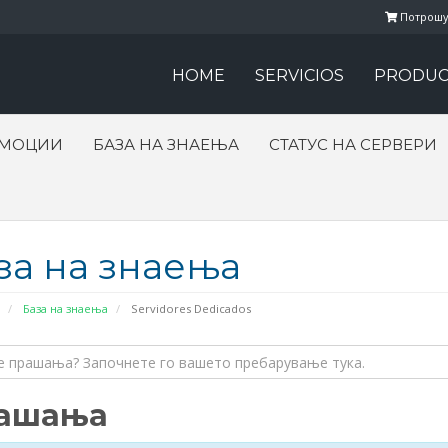
Потрошу
HOME
SERVICIOS
PRODUC
ОМОЦИИ
БАЗА НА ЗНАЕЊА
СТАТУС НА СЕРВЕРИ
за на знаења
База на знаења
Servidores Dedicados
ашања