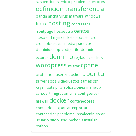
suspencion
servicio
problemas
errores
definicion
transferencia
banda ancha
virus
malware
windows
hosting
linux
contraseña
centos
frontpage
hospedaje
litespeed
nginx
tickets
soporte
cron
cron jobs
social media
paquete
dominios
epp
codigo
tld
domnio
dominio
expirar
reglas
derechos
wordpress
cpanel
migrar
ubuntu
proteccion
user
snapshot
server apps
videojuegos
games
ssh
keys
hosts
php
aplicaciones
mariadb
centos 7
migration
cms
configserver
docker
firewall
contenedores
comandos
exportar
importar
contenedor
problema
instalación
crear
usuario
sudo user
python3
instalar
python