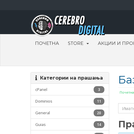
ПОЧЕТНА
STORE
АКЦИИ И ПР
Ба
Категории на прашања
cPanel
3
Почетна
Dominios
11
General
20
Пр
Guias
14