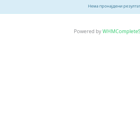
Нема пронајдени резулта
Powered by
WHMCompleteS