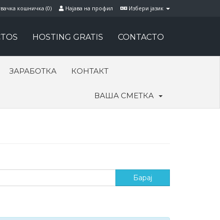
вачка кошничка (
0
)
Најава на профил
Избери јазик
TOS
HOSTING GRATIS
CONTACTO
ЗАРАБОТКА
КОНТАКТ
ВАША СМЕТКА