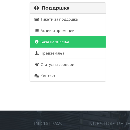
Поддршка
Тикети за поддршка
Акции и промоции
База на знаења
Превземања
Статус на сервери
Контакт
INICIATIVAS
NUESTRAS RED