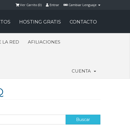
Ver Carrito (
0
)
Entrar
Cambiar Lenguaje
TOS
HOSTING GRATIS
CONTACTO
 LA RED
AFILIACIONES
CUENTA
Q