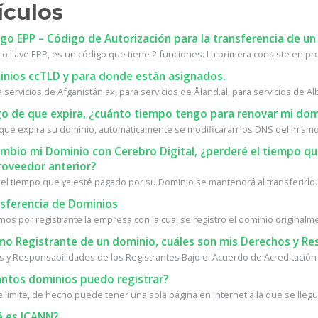
ículos
o EPP – Código de Autorización para la transferencia de un
 o llave EPP, es un código que tiene 2 funciones: La primera consiste en prot
nios ccTLD y para donde están asignados.
a servicios de Afganistán.ax, para servicios de Åland.al, para servicios de Alb
o de que expira, ¿cuánto tiempo tengo para renovar mi dom
que expira su dominio, automáticamente se modificaran los DNS del mismo.
ambio mi Dominio con Cerebro Digital, ¿perderé el tiempo 
roveedor anterior?
 el tiempo que ya esté pagado por su Dominio se mantendrá al transferirlo. 
sferencia de Dominios
s por registrante la empresa con la cual se registro el dominio originalmen
o Registrante de un dominio, cuáles son mis Derechos y Re
 y Responsabilidades de los Registrantes Bajo el Acuerdo de Acreditación 
ntos dominios puedo registrar?
 límite, de hecho puede tener una sola página en Internet a la que se llegue
 es ICANN?