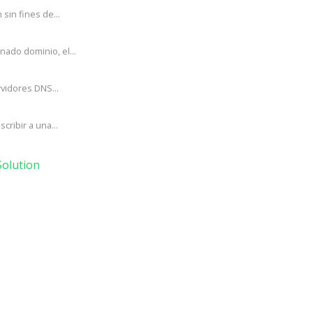
in fines de...
ado dominio, el...
vidores DNS...
ribir a una...
olution