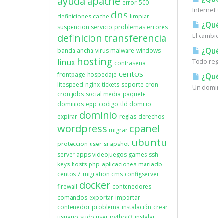
ayuda
apache
error
500
Internet
dns
definiciones
cache
limpiar
¿Qué
suspencion
servicio
problemas
errores
El cambi
definicion
transferencia
¿Qué
banda ancha
virus
malware
windows
hosting
linux
Todo reg
contraseña
centos
frontpage
hospedaje
¿Qué
litespeed
nginx
tickets
soporte
cron
Un domin
cron jobs
social media
paquete
dominios
epp
codigo
tld
domnio
dominio
expirar
reglas
derechos
wordpress
cpanel
migrar
ubuntu
proteccion
user
snapshot
server apps
videojuegos
games
ssh
keys
hosts
php
aplicaciones
mariadb
centos 7
migration
cms
configserver
docker
firewall
contenedores
comandos
exportar
importar
contenedor
problema
instalación
crear
usuario
sudo user
python3
instalar