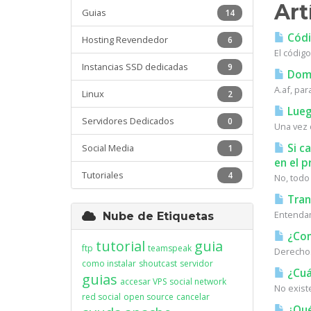
Art
Guias
14
Códig
Hosting Revendedor
6
El código
Instancias SSD dedicadas
9
Domi
A.af, par
Linux
2
Lueg
Servidores Dedicados
0
Una vez 
Si c
Social Media
1
en el p
Tutoriales
4
No, todo
Tran
Entendamo
Nube de Etiquetas
¿Com
tutorial
guia
ftp
teamspeak
Derechos
como instalar
shoutcast
servidor
¿Cuá
guias
accesar VPS
social network
No existe
red social
open source
cancelar
¿Qué