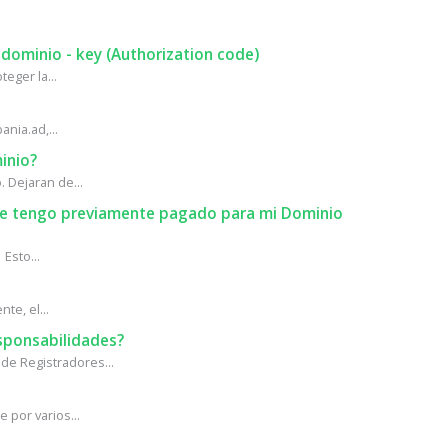
 dominio - key (Authorization code)
eger la...
ania.ad,...
inio?
 Dejaran de...
que tengo previamente pagado para mi Dominio
Esto...
te, el...
sponsabilidades?
de Registradores...
 por varios...