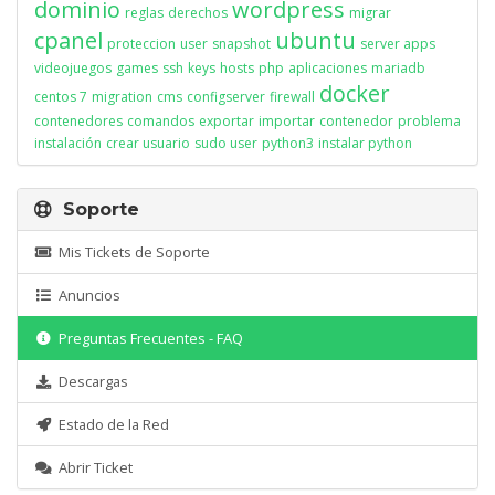
dominio
wordpress
reglas
derechos
migrar
cpanel
ubuntu
proteccion
user
snapshot
server apps
videojuegos
games
ssh
keys
hosts
php
aplicaciones
mariadb
docker
centos 7
migration
cms
configserver
firewall
contenedores
comandos
exportar
importar
contenedor
problema
instalación
crear usuario
sudo user
python3
instalar python
Soporte
Mis Tickets de Soporte
Anuncios
Preguntas Frecuentes - FAQ
Descargas
Estado de la Red
Abrir Ticket