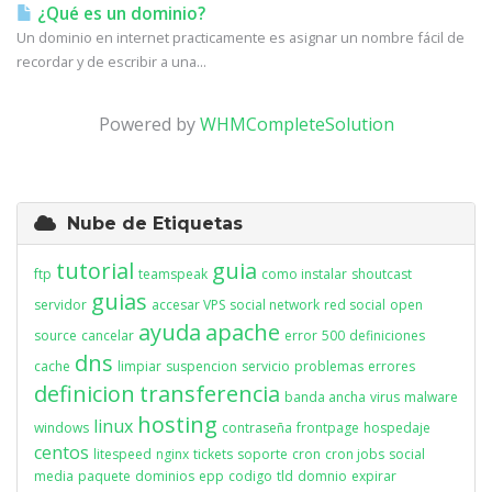
¿Qué es un dominio?
Un dominio en internet practicamente es asignar un nombre fácil de
recordar y de escribir a una...
Powered by
WHMCompleteSolution
Nube de Etiquetas
tutorial
guia
ftp
teamspeak
como instalar
shoutcast
guias
servidor
accesar VPS
social network
red social
open
ayuda
apache
source
cancelar
error
500
definiciones
dns
cache
limpiar
suspencion
servicio
problemas
errores
definicion
transferencia
banda ancha
virus
malware
hosting
linux
windows
contraseña
frontpage
hospedaje
centos
litespeed
nginx
tickets
soporte
cron
cron jobs
social
media
paquete
dominios
epp
codigo
tld
domnio
expirar