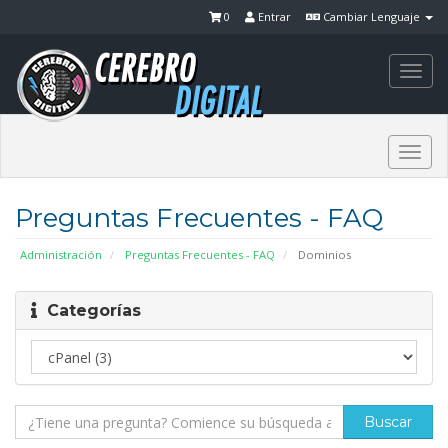
0
Entrar
Cambiar Lenguaje
Togg
navi
Togg
navi
Preguntas Frecuentes - FAQ
Administración
Preguntas Frecuentes - FAQ
Dominios
Categorías