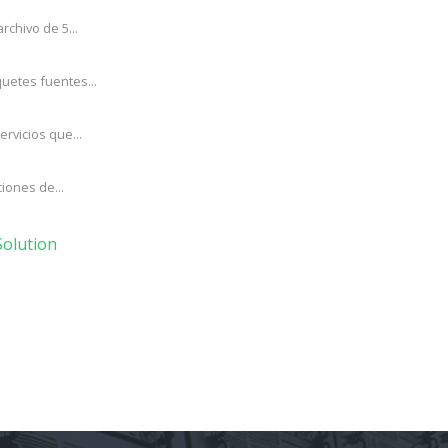
rchivo de 5...
uetes fuentes...
rvicios que...
iones de...
olution