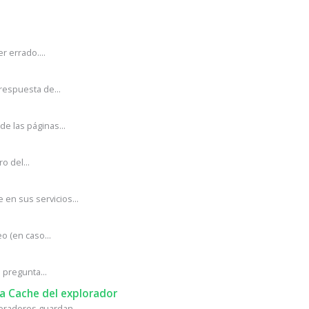
r errado....
respuesta de...
e las páginas...
o del...
en sus servicios...
o (en caso...
pregunta...
ma Cache del explorador
oradores guardan...