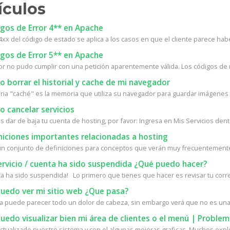
ículos
gos de Error 4** en Apache
4xx del código de estado se aplica a los casos en que el cliente parece habe
gos de Error 5** en Apache
dor no pudo cumplir con una petición aparentemente válida. Los códigos de 
borrar el historial y cache de mi navegador
ia "caché" es la memoria que utiliza su navegador para guardar imágenes d
 cancelar servicios
s dar de baja tu cuenta de hosting, por favor: Ingresa en Mis Servicios dentr
niciones importantes relacionadas a hosting
un conjunto de definiciones para conceptos que verán muy frecuentemente 
ervicio / cuenta ha sido suspendida ¿Qué puedo hacer?
ta ha sido suspendida! Lo primero que tienes que hacer es revisar tu corre
uedo ver mi sitio web ¿Que pasa?
a puede parecer todo un dolor de cabeza, sin embargo verá que no es una 
edo visualizar bien mi área de clientes o el menú | Proble
tualizado nuestro sistema y con el algunas mejoras graficas. Muchos expl