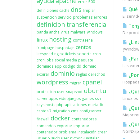
ayuda
apache
error
500
dns
Qué 
definiciones
cache
limpiar
El servi
suspencion
servicio
problemas
errores
definicion
transferencia
Teng
banda ancha
virus
malware
windows
De pronto
hosting
linux
contraseña
¿Lin
centos
frontpage
hospedaje
¿Windows
litespeed
nginx
tickets
soporte
cron
¿Para
cron jobs
social media
paquete
Las exte
dominios
epp
codigo
tld
domnio
dominio
expirar
reglas
derechos
¿Por
wordpress
cpanel
Hospedaj
migrar
ubuntu
¿Qué
proteccion
user
snapshot
Linux es
server apps
videojuegos
games
ssh
keys
hosts
php
aplicaciones
mariadb
¿Qué
centos 7
migration
cms
configserver
Mejor re
docker
firewall
contenedores
¿Qué
comandos
exportar
importar
NGINX (p
contenedor
problema
instalación
crear
usuario
sudo user
python3
instalar