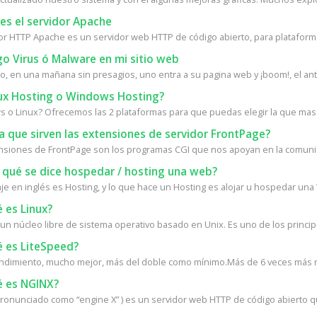
es el servidor Apache
dor HTTP Apache es un servidor web HTTP de código abierto, para plataforma
o Virus ó Malware en mi sitio web
, en una mañana sin presagios, uno entra a su pagina web y ¡boom!, el antiv
ux Hosting o Windows Hosting?
 o Linux? Ofrecemos las 2 plataformas para que puedas elegir la que mas 
 que sirven las extensiones de servidor FrontPage?
nsiones de FrontPage son los programas CGI que nos apoyan en la comunica
 qué se dice hospedar / hosting una web?
e en inglés es Hosting, y lo que hace un Hosting es alojar u hospedar una W
 es Linux?
 un núcleo libre de sistema operativo basado en Unix. Es uno de los princip
 es LiteSpeed?
ndimiento, mucho mejor, más del doble como mínimo.Más de 6 veces más rá
 es NGINX?
ronunciado como “engine X” ) es un servidor web HTTP de código abierto q