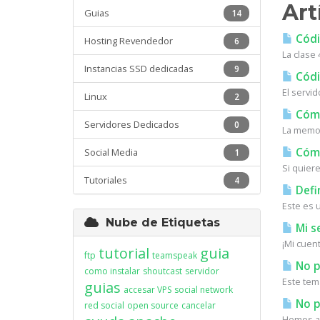
Art
Guias
14
Códi
Hosting Revendedor
6
La clase 
Instancias SSD dedicadas
9
Códi
El servi
Linux
2
Cómo 
Servidores Dedicados
0
La memor
Cómo
Social Media
1
Si quiere
Tutoriales
4
Defi
Este es 
Nube de Etiquetas
Mi s
¡Mi cuen
tutorial
guia
ftp
teamspeak
No p
como instalar
shoutcast
servidor
Este tem
guias
accesar VPS
social network
No pu
red social
open source
cancelar
Hemos ac