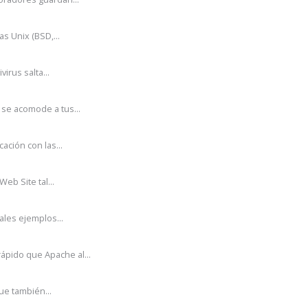
s Unix (BSD,...
irus salta...
se acomode a tus...
ción con las...
eb Site tal...
ales ejemplos...
pido que Apache al...
ue también...