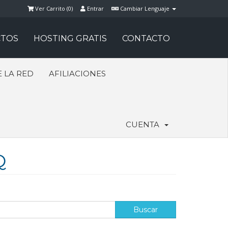
Ver Carrito (
0
)
Entrar
Cambiar Lenguaje
TOS
HOSTING GRATIS
CONTACTO
 LA RED
AFILIACIONES
CUENTA
Q