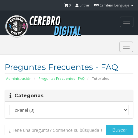
0
Entrar
Cambiar Lenguaje
Togg
navi
Togg
navi
Preguntas Frecuentes - FAQ
Administración
Preguntas Frecuentes - FAQ
Tutoriales
Categorías