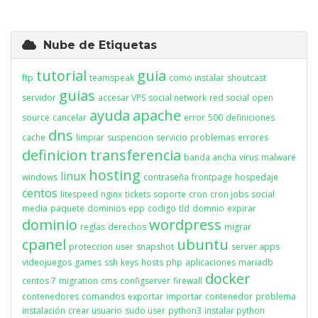
Nube de Etiquetas
tutorial
guia
ftp
teamspeak
como instalar
shoutcast
guias
servidor
accesar VPS
social network
red social
open
ayuda
apache
source
cancelar
error
500
definiciones
dns
cache
limpiar
suspencion
servicio
problemas
errores
definicion
transferencia
banda ancha
virus
malware
hosting
linux
windows
contraseña
frontpage
hospedaje
centos
litespeed
nginx
tickets
soporte
cron
cron jobs
social
media
paquete
dominios
epp
codigo
tld
domnio
expirar
dominio
wordpress
reglas
derechos
migrar
cpanel
ubuntu
proteccion
user
snapshot
server apps
videojuegos
games
ssh
keys
hosts
php
aplicaciones
mariadb
docker
centos 7
migration
cms
configserver
firewall
contenedores
comandos
exportar
importar
contenedor
problema
instalación
crear usuario
sudo user
python3
instalar python