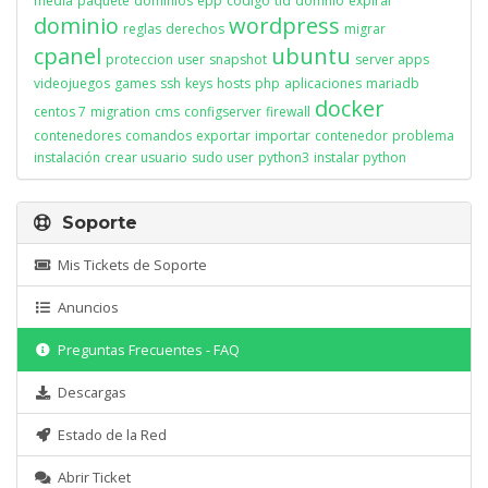
media
paquete
dominios
epp
codigo
tld
domnio
expirar
dominio
wordpress
reglas
derechos
migrar
cpanel
ubuntu
proteccion
user
snapshot
server apps
videojuegos
games
ssh
keys
hosts
php
aplicaciones
mariadb
docker
centos 7
migration
cms
configserver
firewall
contenedores
comandos
exportar
importar
contenedor
problema
instalación
crear usuario
sudo user
python3
instalar python
Soporte
Mis Tickets de Soporte
Anuncios
Preguntas Frecuentes - FAQ
Descargas
Estado de la Red
Abrir Ticket