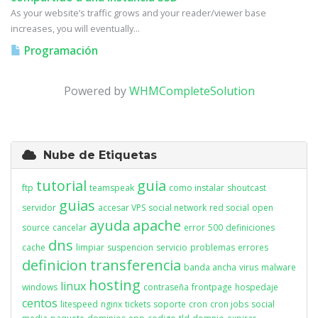
As your website’s traffic grows and your reader/viewer base
increases, you will eventually...
Programación
Powered by
WHMCompleteSolution
Nube de Etiquetas
tutorial
guia
ftp
teamspeak
como instalar
shoutcast
guias
servidor
accesar VPS
social network
red social
open
ayuda
apache
source
cancelar
error
500
definiciones
dns
cache
limpiar
suspencion
servicio
problemas
errores
definicion
transferencia
banda ancha
virus
malware
hosting
linux
windows
contraseña
frontpage
hospedaje
centos
litespeed
nginx
tickets
soporte
cron
cron jobs
social