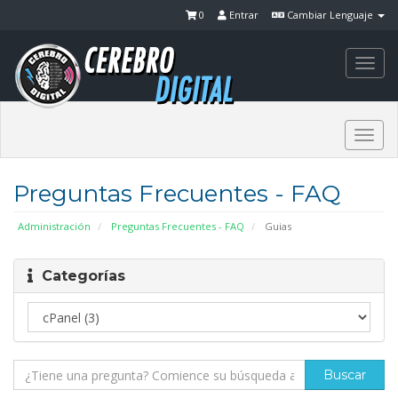
0
Entrar
Cambiar Lenguaje
Togg
navi
Togg
navi
Preguntas Frecuentes - FAQ
Administración
Preguntas Frecuentes - FAQ
Guias
Categorías