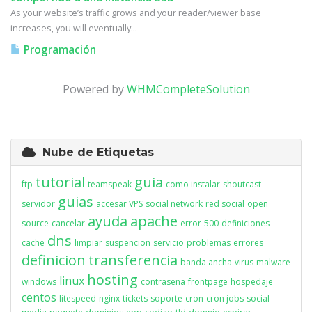
As your website’s traffic grows and your reader/viewer base
increases, you will eventually...
Programación
Powered by
WHMCompleteSolution
Nube de Etiquetas
tutorial
guia
ftp
teamspeak
como instalar
shoutcast
guias
servidor
accesar VPS
social network
red social
open
ayuda
apache
source
cancelar
error
500
definiciones
dns
cache
limpiar
suspencion
servicio
problemas
errores
definicion
transferencia
banda ancha
virus
malware
hosting
linux
windows
contraseña
frontpage
hospedaje
centos
litespeed
nginx
tickets
soporte
cron
cron jobs
social