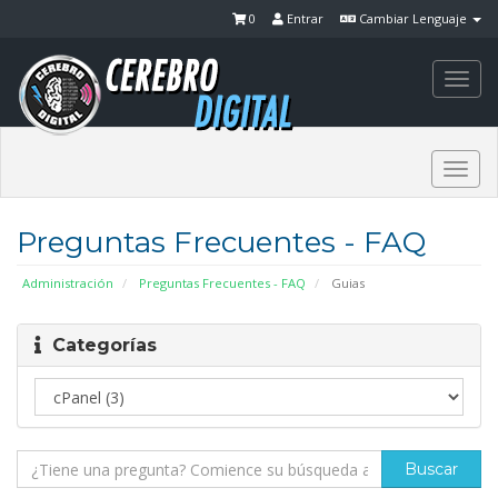
0
Entrar
Cambiar Lenguaje
Togg
navi
Togg
navi
Preguntas Frecuentes - FAQ
Administración
Preguntas Frecuentes - FAQ
Guias
Categorías