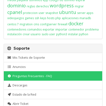
media
paquete
dominios
epp
codigo
tld
domnio
expirar
dominio
wordpress
reglas
derechos
migrar
cpanel
ubuntu
proteccion
user
snapshot
server apps
videojuegos
games
ssh
keys
hosts
php
aplicaciones
mariadb
docker
centos 7
migration
cms
configserver
firewall
contenedores
comandos
exportar
importar
contenedor
problema
instalación
crear usuario
sudo user
python3
instalar python
Soporte
Mis Tickets de Soporte
Anuncios
Preguntas Frecuentes - FAQ
Descargas
Estado de la Red
Abrir Ticket