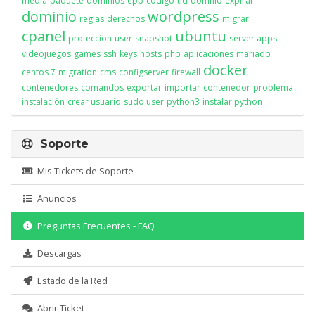
media
paquete
dominios
epp
codigo
tld
domnio
expirar
dominio
wordpress
reglas
derechos
migrar
cpanel
ubuntu
proteccion
user
snapshot
server apps
videojuegos
games
ssh
keys
hosts
php
aplicaciones
mariadb
docker
centos 7
migration
cms
configserver
firewall
contenedores
comandos
exportar
importar
contenedor
problema
instalación
crear usuario
sudo user
python3
instalar python
Soporte
Mis Tickets de Soporte
Anuncios
Preguntas Frecuentes - FAQ
Descargas
Estado de la Red
Abrir Ticket