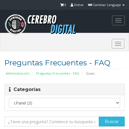
0
Entrar
Cambiar Lenguaje
Togg
navi
Togg
navi
Preguntas Frecuentes - FAQ
Administración
Preguntas Frecuentes - FAQ
Guias
Categorías