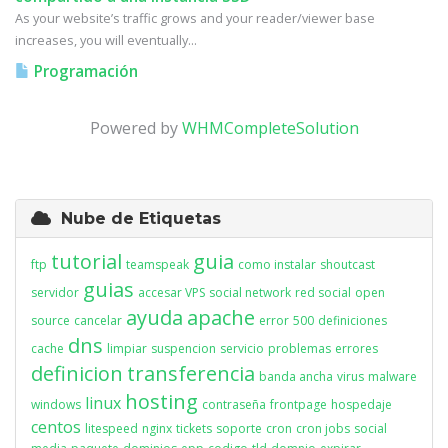
As your website’s traffic grows and your reader/viewer base
increases, you will eventually...
Programación
Powered by
WHMCompleteSolution
Nube de Etiquetas
tutorial
guia
ftp
teamspeak
como instalar
shoutcast
guias
servidor
accesar VPS
social network
red social
open
ayuda
apache
source
cancelar
error
500
definiciones
dns
cache
limpiar
suspencion
servicio
problemas
errores
definicion
transferencia
banda ancha
virus
malware
hosting
linux
windows
contraseña
frontpage
hospedaje
centos
litespeed
nginx
tickets
soporte
cron
cron jobs
social