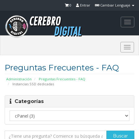
0
Entrar
Cambiar Lenguaje
Togg
navi
Togg
navi
Preguntas Frecuentes - FAQ
Administración
Preguntas Frecuentes - FAQ
Instancias SSD dedicadas
Categorías