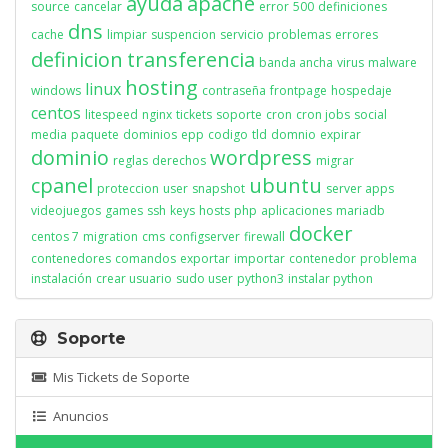
ayuda
apache
source
cancelar
error
500
definiciones
dns
cache
limpiar
suspencion
servicio
problemas
errores
definicion
transferencia
banda ancha
virus
malware
hosting
linux
windows
contraseña
frontpage
hospedaje
centos
litespeed
nginx
tickets
soporte
cron
cron jobs
social
media
paquete
dominios
epp
codigo
tld
domnio
expirar
dominio
wordpress
reglas
derechos
migrar
cpanel
ubuntu
proteccion
user
snapshot
server apps
videojuegos
games
ssh
keys
hosts
php
aplicaciones
mariadb
docker
centos 7
migration
cms
configserver
firewall
contenedores
comandos
exportar
importar
contenedor
problema
instalación
crear usuario
sudo user
python3
instalar python
Soporte
Mis Tickets de Soporte
Anuncios