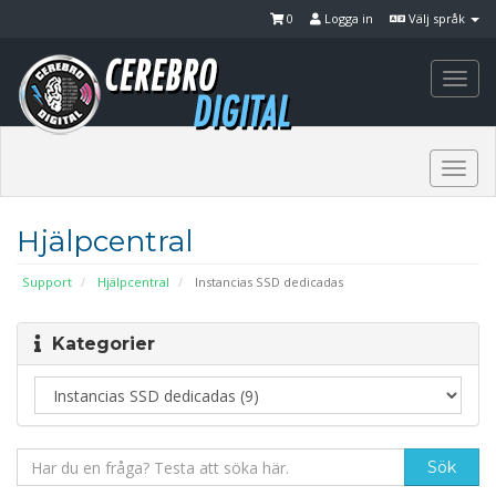
0
Logga in
Välj språk
Togg
navi
Togg
navi
Hjälpcentral
Support
Hjälpcentral
Instancias SSD dedicadas
Kategorier