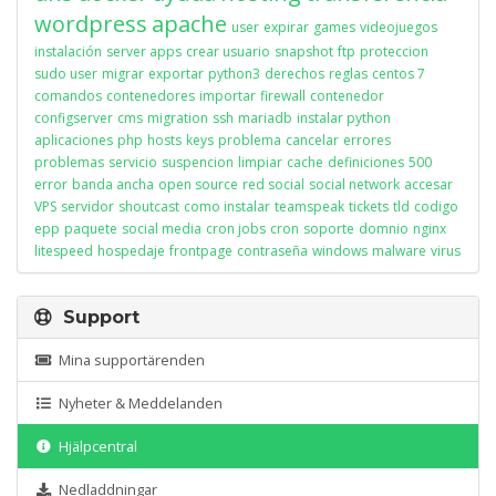
wordpress
apache
user
expirar
games
videojuegos
instalación
server apps
crear usuario
snapshot
ftp
proteccion
sudo user
migrar
exportar
python3
derechos
reglas
centos 7
comandos
contenedores
importar
firewall
contenedor
configserver
cms
migration
ssh
mariadb
instalar python
aplicaciones
php
hosts
keys
problema
cancelar
errores
problemas
servicio
suspencion
limpiar
cache
definiciones
500
error
banda ancha
open source
red social
social network
accesar
VPS
servidor
shoutcast
como instalar
teamspeak
tickets
tld
codigo
epp
paquete
social media
cron jobs
cron
soporte
domnio
nginx
litespeed
hospedaje
frontpage
contraseña
windows
malware
virus
Support
Mina supportärenden
Nyheter & Meddelanden
Hjälpcentral
Nedladdningar