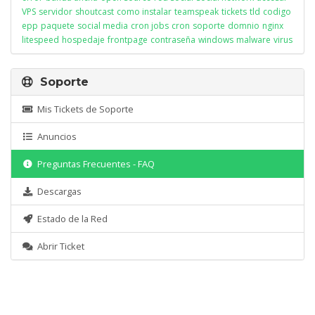
VPS
servidor
shoutcast
como instalar
teamspeak
tickets
tld
codigo
epp
paquete
social media
cron jobs
cron
soporte
domnio
nginx
litespeed
hospedaje
frontpage
contraseña
windows
malware
virus
Soporte
Mis Tickets de Soporte
Anuncios
Preguntas Frecuentes - FAQ
Descargas
Estado de la Red
Abrir Ticket