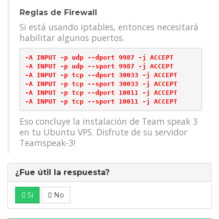
Reglas de Firewall
Si está usando iptables, entonces necesitará
habilitar algunos puertos.
-A INPUT -p udp --dport 9987 -j ACCEPT

-A INPUT -p udp --sport 9987 -j ACCEPT

-A INPUT -p tcp --dport 30033 -j ACCEPT

-A INPUT -p tcp --sport 30033 -j ACCEPT

-A INPUT -p tcp --dport 10011 -j ACCEPT

Eso concluye la instalación de Team speak 3
en tu Ubuntu VPS. Disfrute de su servidor
Teamspeak-3!
¿Fue útil la respuesta?
Si
No