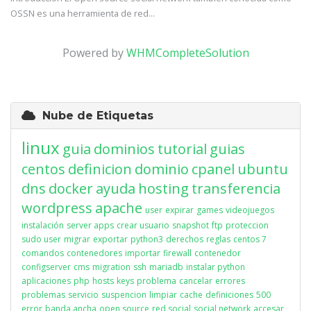
OSSN es una herramienta de red...
Powered by
WHMCompleteSolution
Nube de Etiquetas
linux
guia
dominios
tutorial
guias
centos
definicion
dominio
cpanel
ubuntu
dns
docker
ayuda
hosting
transferencia
wordpress
apache
user
expirar
games
videojuegos
instalación
server apps
crear usuario
snapshot
ftp
proteccion
sudo user
migrar
exportar
python3
derechos
reglas
centos 7
comandos
contenedores
importar
firewall
contenedor
configserver
cms
migration
ssh
mariadb
instalar python
aplicaciones
php
hosts
keys
problema
cancelar
errores
problemas
servicio
suspencion
limpiar
cache
definiciones
500
error
banda ancha
open source
red social
social network
accesar