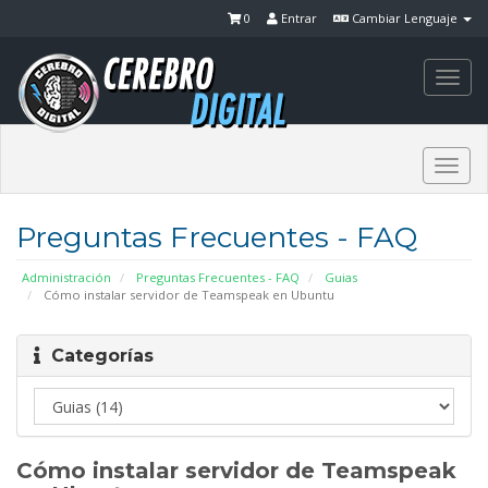
0
Entrar
Cambiar Lenguaje
Togg
navi
Togg
navi
Preguntas Frecuentes - FAQ
Administración
Preguntas Frecuentes - FAQ
Guias
Cómo instalar servidor de Teamspeak en Ubuntu
Categorías
Cómo instalar servidor de Teamspeak