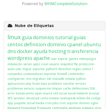
Powered by
WHMCompleteSolution
Nube de Etiquetas
linux
guia
dominios
tutorial
guias
centos
definicion
dominio
cpanel
ubuntu
dns
docker
ayuda
hosting
transferencia
wordpress
apache
user
expirar
games
videojuegos
instalación
server apps
crear usuario
snapshot
ftp
proteccion
sudo user
migrar
exportar
python3
derechos
reglas
centos 7
comandos
contenedores
importar
firewall
contenedor
configserver
cms
migration
ssh
mariadb
instalar python
aplicaciones
php
hosts
keys
problema
cancelar
errores
problemas
servicio
suspencion
limpiar
cache
definiciones
500
error
banda ancha
open source
red social
social network
accesar
VPS
servidor
shoutcast
como instalar
teamspeak
tickets
tld
codigo
epp
paquete
social media
cron jobs
cron
soporte
domnio
nginx
litespeed
hospedaje
frontpage
contraseña
windows
malware
virus