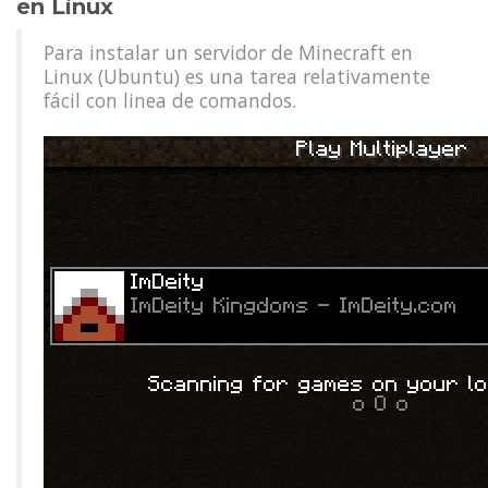
en Linux
Para instalar un servidor de Minecraft en
Linux (Ubuntu) es una tarea relativamente
fácil con linea de comandos.