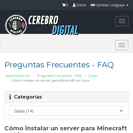
0
Entrar
Cambiar Lenguaje
Togg
navi
Togg
navi
Preguntas Frecuentes - FAQ
Administración
Preguntas Frecuentes - FAQ
Guias
Cómo instalar un server para Minecraft en Linux
Categorías
Cómo instalar un server para Minecraft