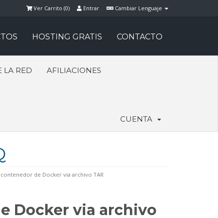
Ver Carrito (
0
)
Entrar
Cambiar Lenguaje
TOS
HOSTING GRATIS
CONTACTO
 LA RED
AFILIACIONES
CUENTA
Q
 contenedor de Docker via archivo TAR
e Docker via archivo