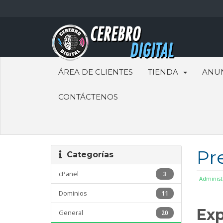
ÁREA DE CLIENTES
TIENDA
ANU
CONTÁCTENOS
Pr
Categorías
cPanel
3
Administ
Dominios
11
Exp
General
20