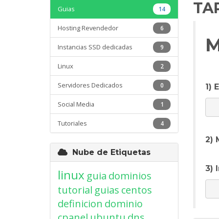
TA
Guias
14
Hosting Revendedor
6
M
Instancias SSD dedicadas
9
Linux
2
Servidores Dedicados
0
1) 
Social Media
1
Tutoriales
4
2) 
Nube de Etiquetas
3) 
linux
guia
dominios
tutorial
guias
centos
definicion
dominio
cpanel
ubuntu
dns