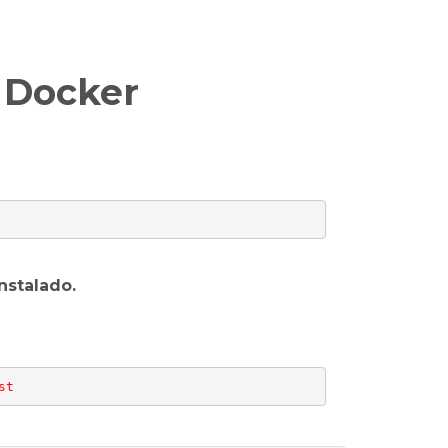
 Docker
nstalado.
st