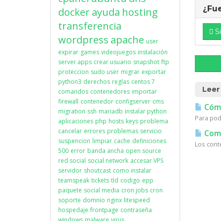
¿Fue
docker
ayuda
hosting
transferencia
Si
wordpress
apache
user
expirar
games
videojuegos
instalación
server apps
crear usuario
snapshot
ftp
proteccion
sudo user
migrar
exportar
python3
derechos
reglas
centos 7
Leer
comandos
contenedores
importar
firewall
contenedor
configserver
cms
Cómo
migration
ssh
mariadb
instalar python
Para pod
aplicaciones
php
hosts
keys
problema
cancelar
errores
problemas
servicio
Coma
suspencion
limpiar
cache
definiciones
Los cont
500
error
banda ancha
open source
red social
social network
accesar VPS
servidor
shoutcast
como instalar
teamspeak
tickets
tld
codigo
epp
paquete
social media
cron jobs
cron
soporte
domnio
nginx
litespeed
hospedaje
frontpage
contraseña
windows
malware
virus