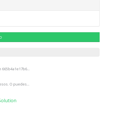
lo
h 665b4a1e17b6...
esos. O puedes...
olution