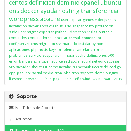
centos
definicion
dominio
cpanel
ubuntu
dns
docker
ayuda
hosting
transferencia
wordpress
apache
user
expirar
games
videojuegos
instalación
server apps
crear usuario
snapshot
ftp
proteccion
sudo user
migrar
exportar
python3
derechos
reglas
centos 7
comandos
contenedores
importar
firewall
contenedor
configserver
cms
migration
ssh
mariadb
instalar python
aplicaciones
php
hosts
keys
problema
cancelar
errores
problemas
servicio
suspencion
limpiar
cache
definiciones
500
error
banda ancha
open source
red social
social network
accesar
VPS
servidor
shoutcast
como instalar
teamspeak
tickets
tld
codigo
epp
paquete
social media
cron jobs
cron
soporte
domnio
nginx
litespeed
hospedaje
frontpage
contraseña
windows
malware
virus
Soporte
Mis Tickets de Soporte
Anuncios
Preguntas Frecuentes - FAQ