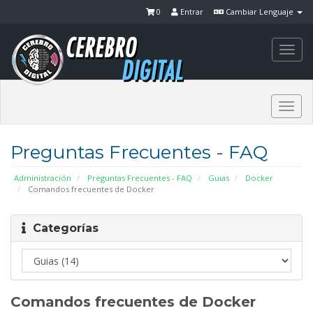
0
Entrar
Cambiar Lenguaje
Togg
navi
Togg
navi
Preguntas Frecuentes - FAQ
Administración
Preguntas Frecuentes - FAQ
Guias
Docker
Comandos frecuentes de Docker
Categorías
Comandos frecuentes de Docker