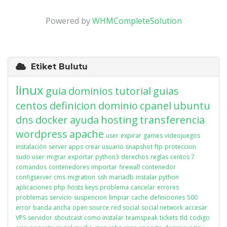
Powered by
WHMCompleteSolution
Etiket Bulutu
linux
guia
dominios
tutorial
guias
centos
definicion
dominio
cpanel
ubuntu
dns
docker
ayuda
hosting
transferencia
wordpress
apache
user
expirar
games
videojuegos
instalación
server apps
crear usuario
snapshot
ftp
proteccion
sudo user
migrar
exportar
python3
derechos
reglas
centos 7
comandos
contenedores
importar
firewall
contenedor
configserver
cms
migration
ssh
mariadb
instalar python
aplicaciones
php
hosts
keys
problema
cancelar
errores
problemas
servicio
suspencion
limpiar
cache
definiciones
500
error
banda ancha
open source
red social
social network
accesar
VPS
servidor
shoutcast
como instalar
teamspeak
tickets
tld
codigo