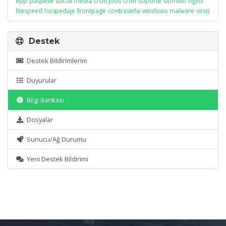
epp
paquete
social media
cron jobs
cron
soporte
domnio
nginx
litespeed
hospedaje
frontpage
contraseña
windows
malware
virus
Destek
Destek Bildirimlerim
Duyurular
Bilgi Bankası
Dosyalar
Sunucu/Ağ Durumu
Yeni Destek Bildirimi