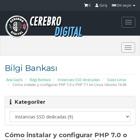
0
Giriş
Dil seçin
Togg
navi
Togg
navi
Bilgi Bankası
Ana Sayfa
Bilgi Bankası
Instancias SSD dedicadas
Guias Linux
Cómo instalar y configurar PHP 7.0 o PHP 7.1 en Linux Ubuntu 16.04
Kategoriler
Cómo instalar y configurar PHP 7.0 o