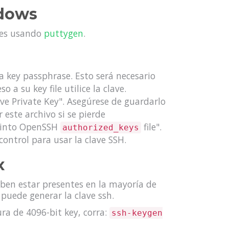
dows
 es usando
puttygen
.
a key passphrase. Esto será necesario
 a su key file utilice la clave.
ave Private Key". Asegúrese de guardarlo
 este archivo si se pierde
ng into OpenSSH
file".
authorized_keys
control para usar la clave SSH.
x
ben estar presentes en la mayoría de
 puede generar la clave ssh.
ra de 4096-bit key, corra:
ssh-keygen