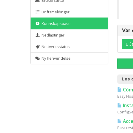
Brukerstøtte
Driftsmeldinger
Kunnskapsbase
Var 
Nedlastinger
J
Nettverksstatus
Ny henvendelse
Les 
Cómo
Easy Host
Insta
ConfigSer
Acces
Para res