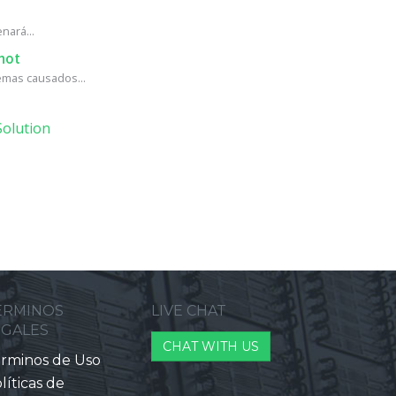
nará...
hot
mas causados...
olution
ERMINOS
LIVE CHAT
EGALES
CHAT WITH US
rminos de Uso
líticas de