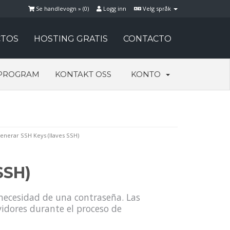
Se handlevogn » (
0
)
Logg inn
Velg språk
TOS
HOSTING GRATIS
CONTACTO
PROGRAM
KONTAKT OSS
KONTO
nerar SSH Keys (llaves SSH)
SSH)
n necesidad de una contraseña. Las
idores durante el proceso de