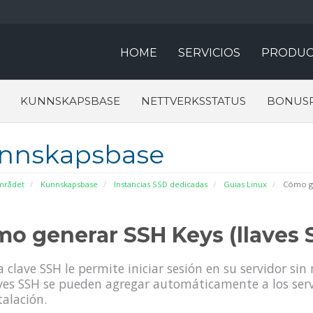
HOME
SERVICIOS
PRODUC
KUNNSKAPSBASE
NETTVERKSSTATUS
BONUS
nnskapsbase
rådet
Kunnskapsbase
Instancias SSD dedicadas
Guias Linux
Cómo ge
o generar SSH Keys (llaves 
 clave SSH le permite iniciar sesión en su servidor si
ves SSH se pueden agregar automáticamente a los serv
talación.