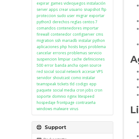
expirar
games
videojuegos
instalación
server apps
crear usuario
snapshot
ftp
proteccion
sudo user
migrar
exportar
python3
derechos
reglas
centos 7
comandos
contenedores
importar
firewall
contenedor
configserver
cms
migration
ssh
mariadb
instalar python
aplicaciones
php
hosts
keys
problema
cancelar
errores
problemas
servicio
A
suspencion
limpiar
cache
definiciones
500
error
banda ancha
open source
red social
social network
accesar VPS
servidor
shoutcast
como instalar
teamspeak
tickets
tld
codigo
epp
paquete
social media
cron jobs
cron
soporte
domnio
nginx
litespeed
hospedaje
frontpage
contraseña
L
windows
malware
virus
Support