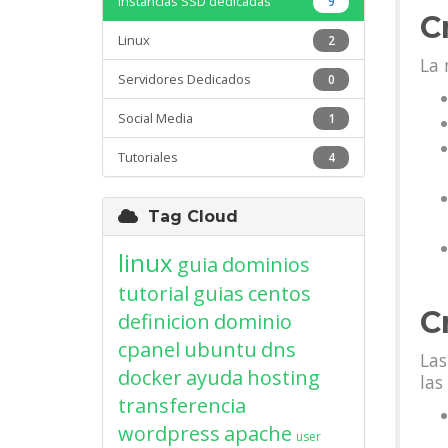
Instancias SSD dedicadas
9
C
Linux
2
La 
Servidores Dedicados
0
Social Media
1
Tutoriales
4
Tag Cloud
linux
guia
dominios
tutorial
guias
centos
C
definicion
dominio
cpanel
ubuntu
dns
Las
docker
ayuda
hosting
las
transferencia
wordpress
apache
user