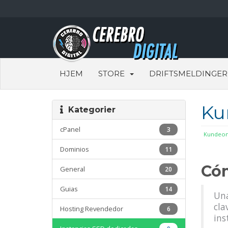
HJEM
STORE
DRIFTSMELDINGER
Ku
Kategorier
cPanel
3
Kundeom
Dominios
11
Cóm
General
20
Guias
14
Una
cla
Hosting Revendedor
6
ins