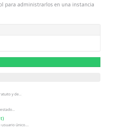
ol para administrarlos en una instancia
tuito y de...
estado...
t)
usuario único....