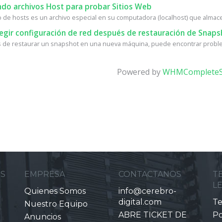
do archivos Host para probar Sitios Web
vo de hosts es un archivo especial en su computadora (localhost) que almace
egir configuración de red después de restauración de Snaps
de restaurar un snapshot en una nueva máquina, puede encontrar proble
Powered by
WHMCompleteS
ES
EMPRESA
CONTACTANOS
T
L
Quienes Somos
info@cerebro-
digital.com
Te
Nuestro Equipo
ABRE TICKET DE
Po
Anuncios