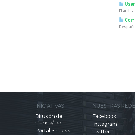
Usan
El archi
Corr
Después 
INICIATIVAS
NUESTRAS RED
Difusión de
Facebook
Ciencia/Tec
Instagram
Portal Sinapsis
Twitter