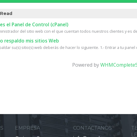
 Read
s el Panel de Control (cPanel)
ministrador del sitio web con el que cuentan todos nuestros clientes y es d
 respaldo mis sitios Web
aldar su(s) sitio(s) web deberás de hacer lo siguiente. 1.- Entrar a tu panel d
Powered by
WHMCompleteS
ES
EMPRESA
CONTACTANOS
T
L