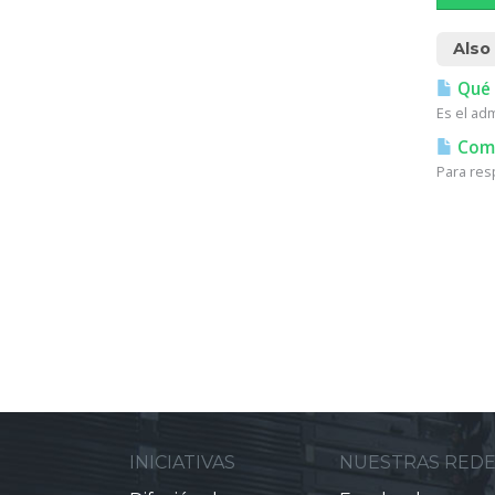
Also
Qué e
Es el ad
Como
Para resp
INICIATIVAS
NUESTRAS RED