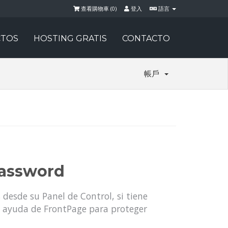
查看購物車 (
0
)
登入
語言
TOS
HOSTING GRATIS
CONTACTO
帳戶
Password
esde su Panel de Control, si tiene
la ayuda de FrontPage para proteger