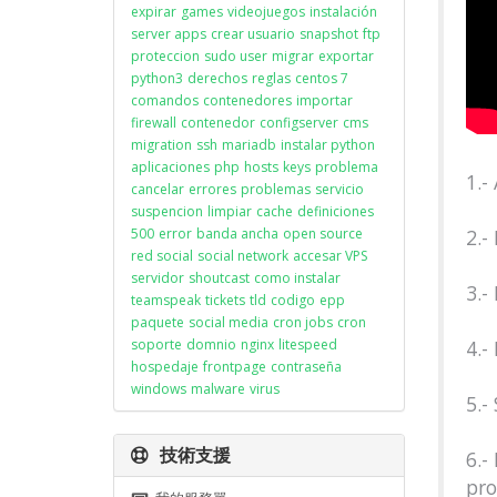
expirar
games
videojuegos
instalación
server apps
crear usuario
snapshot
ftp
proteccion
sudo user
migrar
exportar
python3
derechos
reglas
centos 7
comandos
contenedores
importar
firewall
contenedor
configserver
cms
migration
ssh
mariadb
instalar python
aplicaciones
php
hosts
keys
problema
1.-
cancelar
errores
problemas
servicio
suspencion
limpiar
cache
definiciones
500
error
banda ancha
open source
2.-
red social
social network
accesar VPS
servidor
shoutcast
como instalar
3.-
teamspeak
tickets
tld
codigo
epp
paquete
social media
cron jobs
cron
soporte
domnio
nginx
litespeed
4.-
hospedaje
frontpage
contraseña
windows
malware
virus
5.-
技術支援
6.-
pr