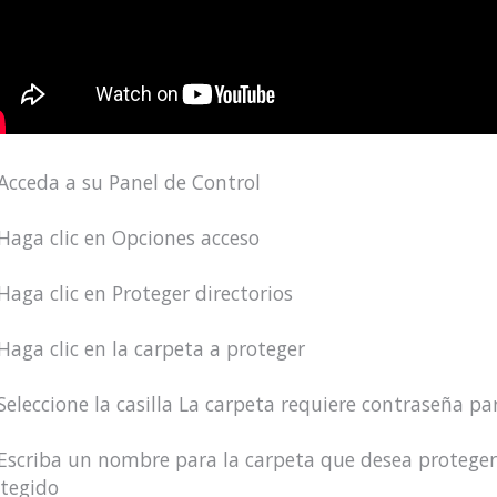
 Acceda a su Panel de Control
 Haga clic en Opciones acceso
 Haga clic en Proteger directorios
 Haga clic en la carpeta a proteger
 Seleccione la casilla La carpeta requiere contraseña pa
 Escriba un nombre para la carpeta que desea protege
otegido