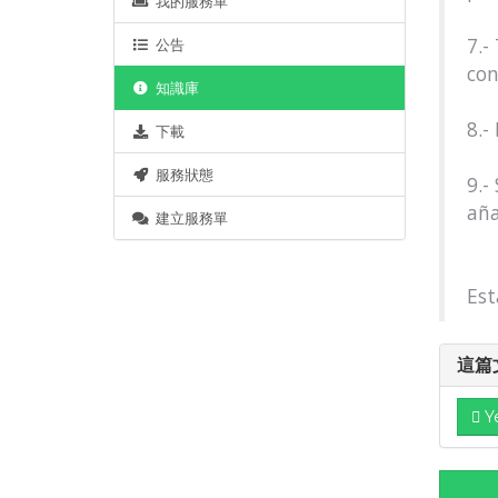
我的服務單
7.-
公告
con
知識庫
8.-
下載
服務狀態
9.-
aña
建立服務單
Est
這篇
Y