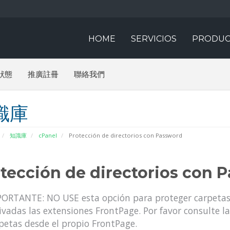
HOME
SERVICIOS
PRODUC
狀態
推廣註冊
聯絡我們
識庫
知識庫
cPanel
Protección de directorios con Password
tección de directorios con 
ORTANTE: NO USE esta opción para proteger carpetas d
ivadas las extensiones FrontPage. Por favor consulte 
petas desde el propio FrontPage.