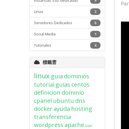
Instancias SSD dedicadas
9
Par
Linux
2
Servidores Dedicados
0
Social Media
1
Tutoriales
4
標籤雲
linux
guia
dominios
tutorial
guias
centos
definicion
dominio
cpanel
ubuntu
dns
docker
ayuda
hosting
transferencia
wordpress
apache
user