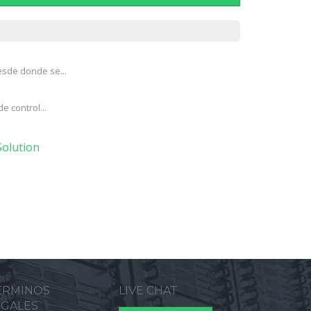
esde donde se...
e control...
olution
ERMINOS
LIVE CHAT
EGALES