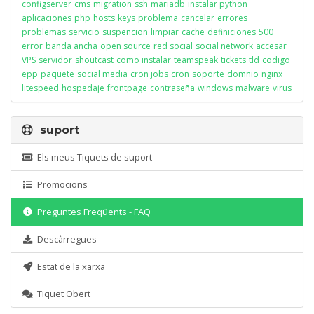
configserver
cms
migration
ssh
mariadb
instalar python
aplicaciones
php
hosts
keys
problema
cancelar
errores
problemas
servicio
suspencion
limpiar
cache
definiciones
500
error
banda ancha
open source
red social
social network
accesar
VPS
servidor
shoutcast
como instalar
teamspeak
tickets
tld
codigo
epp
paquete
social media
cron jobs
cron
soporte
domnio
nginx
litespeed
hospedaje
frontpage
contraseña
windows
malware
virus
suport
Els meus Tiquets de suport
Promocions
Preguntes Freqüents - FAQ
Descàrregues
Estat de la xarxa
Tiquet Obert