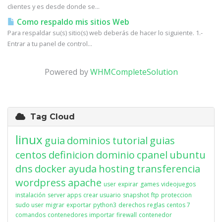
clientes y es desde donde se...
Como respaldo mis sitios Web
Para respaldar su(s) sitio(s) web deberás de hacer lo siguiente. 1.-
Entrar a tu panel de control...
Powered by
WHMCompleteSolution
Tag Cloud
linux
guia
dominios
tutorial
guias
centos
definicion
dominio
cpanel
ubuntu
dns
docker
ayuda
hosting
transferencia
wordpress
apache
user
expirar
games
videojuegos
instalación
server apps
crear usuario
snapshot
ftp
proteccion
sudo user
migrar
exportar
python3
derechos
reglas
centos 7
comandos
contenedores
importar
firewall
contenedor