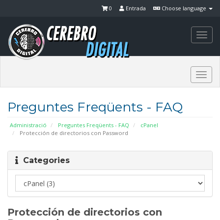
0
Entrada
Choose language
Togg
navi
Togg
navi
Preguntes Freqüents - FAQ
Administració
Preguntes Freqüents - FAQ
cPanel
Protección de directorios con Password
Categories
Protección de directorios con