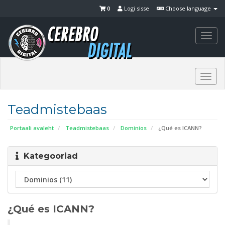
0
Logi sisse
Choose language
Togg
navi
Togg
navi
Teadmistebaas
Portaali avaleht
Teadmistebaas
Dominios
¿Qué es ICANN?
Kategooriad
¿Qué es ICANN?