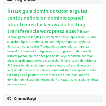
linux
guia
dominios
tutorial
guias
centos
definicion
dominio
cpanel
ubuntu
dns
docker
ayuda
hosting
transferencia
wordpress
apache
user
expirar
games
videojuegos
instalación
server apps
crear usuario
snapshot
ftp
proteccion
sudo user
migrar
exportar
python3
derechos
reglas
centos 7
comandos
contenedores
importar
firewall
contenedor
configserver
cms
migration
ssh
mariadb
instalar python
aplicaciones
php
hosts
keys
problema
cancelar
errores
problemas
servicio
suspencion
limpiar
cache
definiciones
500
error
banda ancha
open source
red social
social network
accesar VPS
servidor
shoutcast
como instalar
teamspeak
tickets
tld
codigo
epp
paquete
social media
cron jobs
cron
soporte
domnio
nginx
litespeed
hospedaje
frontpage
contraseña
windows
malware
virus
Klienditugi