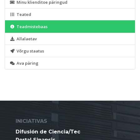
Minu klienditoe päringud
Teated
Teadmistebaas
Allalaetav
Võrgu staatus
Ava päring
INICIATIVAS
Difusión de Ciencia/Tec
Portal Sinapsis