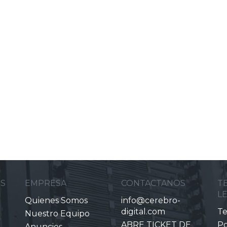
ES
EMPRESA
CONTACTANOS
T
L
Quienes Somos
info@cerebro-
digital.com
Te
Nuestro Equipo
ABRE TICKET DE
Po
Anuncios