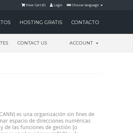
View Cart (
0
)
Login
Choose language
TOS
HOSTING GRATIS
CONTACTO
ATES
CONTACT US
ACCOUNT
ANN) es una organización sin fines de
gnar espacio de direcciones numéricas
 y de las funciones de gestión [o