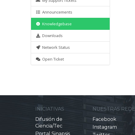
My Support Tickets
Announcements
Knowledgebase
Downloads
Network Status
Open Ticket
INICIATIVAS
NUESTRAS RED
Difusión de
Facebook
Ciencia/Tec
Instagram
Portal Sinapsis
Twitter