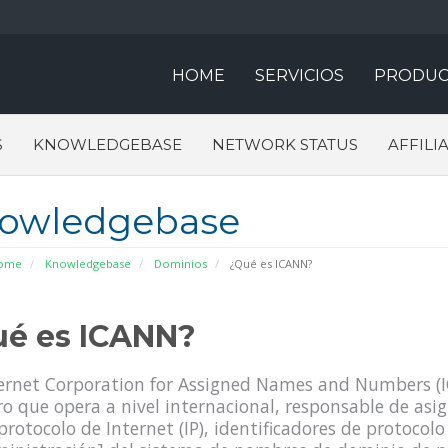
HOME
SERVICIOS
PRODUC
S
KNOWLEDGEBASE
NETWORK STATUS
AFFILI
owledgebase
Home
Knowledgebase
Dominios
¿Qué es ICANN?
é es ICANN?
ernet Corporation for Assigned Names and Numbers (IC
ro que opera a nivel internacional, responsable de asi
protocolo de Internet (IP), identificadores de protocolo