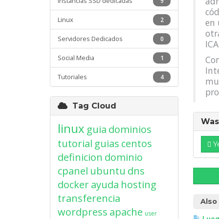
adm
Instancias SSD dedicadas
9
cód
Linux
2
en 
otr
Servidores Dedicados
0
ICA
Social Media
1
Com
Int
Tutoriales
4
mun
pro
Tag Cloud
Was 
linux
guia
dominios
tutorial
guias
centos
Y
definicion
dominio
cpanel
ubuntu
dns
docker
ayuda
hosting
transferencia
Also
wordpress
apache
user