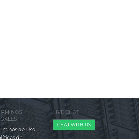
ERMINOS
LIVE CHAT
EGALES
CHAT WITH US
rminos de Uso
líticas de