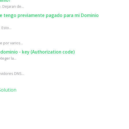
inio?
 Dejaran de...
que tengo previamente pagado para mi Dominio
Esto...
 por varios...
 dominio - key (Authorization code)
eger la...
vidores DNS...
olution