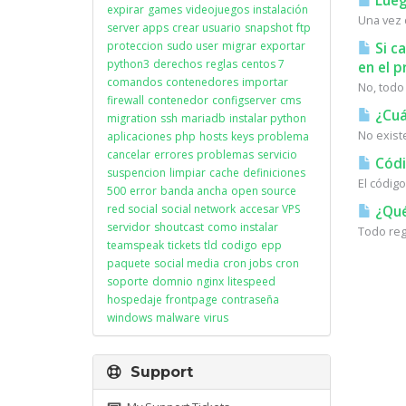
Lueg
expirar
games
videojuegos
instalación
Una vez 
server apps
crear usuario
snapshot
ftp
proteccion
sudo user
migrar
exportar
Si c
python3
derechos
reglas
centos 7
en el p
comandos
contenedores
importar
No, todo
firewall
contenedor
configserver
cms
¿Cuá
migration
ssh
mariadb
instalar python
No existe
aplicaciones
php
hosts
keys
problema
cancelar
errores
problemas
servicio
Códig
suspencion
limpiar
cache
definiciones
El código
500
error
banda ancha
open source
red social
social network
accesar VPS
¿Qué
servidor
shoutcast
como instalar
Todo reg
teamspeak
tickets
tld
codigo
epp
paquete
social media
cron jobs
cron
soporte
domnio
nginx
litespeed
hospedaje
frontpage
contraseña
windows
malware
virus
Support