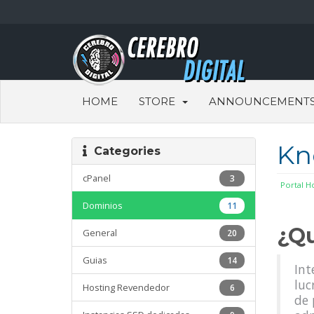
HOME
STORE
ANNOUNCEMENT
Kn
Categories
cPanel
3
Portal 
Dominios
11
¿Qu
General
20
Guias
14
Int
luc
Hosting Revendedor
6
de 