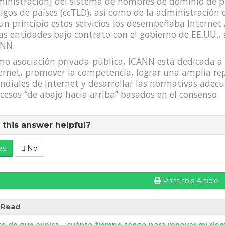
inistración] del sistema de nombres de dominio de pr
igos de países (ccTLD), así como de la administración 
un principio estos servicios los desempeñaba Internet
as entidades bajo contrato con el gobierno de EE.UU.
NN.
o asociación privada-pública, ICANN está dedicada a p
ernet, promover la competencia, lograr una amplia re
diales de Internet y desarrollar las normativas adec
cesos “de abajo hacia arriba” basados en el consenso.
this answer helpful?
es
No
Print this Article
 Read