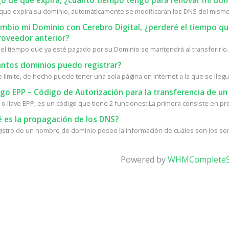
o de que expira, ¿cuánto tiempo tengo para renovar mi dom
que expira su dominio, automáticamente se modificaran los DNS del mismo.
ambio mi Dominio con Cerebro Digital, ¿perderé el tiempo 
roveedor anterior?
 el tiempo que ya esté pagado por su Dominio se mantendrá al transferirlo. 
ntos dominios puedo registrar?
 límite, de hecho puede tener una sola página en Internet a la que se llegue
o EPP – Código de Autorización para la transferencia de un
 o llave EPP, es un código que tiene 2 funciones: La primera consiste en prot
 es la propagación de los DNS?
istro de un nombre de dominio posee la información de cuáles son los ser
Powered by
WHMCompleteS