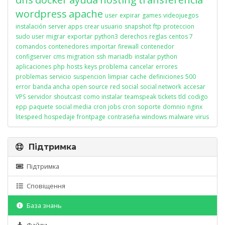
wordpress
apache
user
expirar
games
videojuegos
instalación
server apps
crear usuario
snapshot
ftp
proteccion
sudo user
migrar
exportar
python3
derechos
reglas
centos 7
comandos
contenedores
importar
firewall
contenedor
configserver
cms
migration
ssh
mariadb
instalar python
aplicaciones
php
hosts
keys
problema
cancelar
errores
problemas
servicio
suspencion
limpiar
cache
definiciones
500
error
banda ancha
open source
red social
social network
accesar
VPS
servidor
shoutcast
como instalar
teamspeak
tickets
tld
codigo
epp
paquete
social media
cron jobs
cron
soporte
domnio
nginx
litespeed
hospedaje
frontpage
contraseña
windows
malware
virus
Підтримка
Підтримка
Сповіщення
База знань