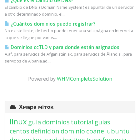
¿Qué es el cambio de DNS?
El cambio de DNS ( Domain Name System ) es apuntar de un servidor
a otro determinado dominio, el...
¿Cuántos dominios puedo registrar?
No existe límite, de hecho puede tener una sola página en Internet a
la que se llegue por varios...
Dominios ccTLD y para donde están asignados.
A.af, para servicios de Afganistán.ax, para servicios de Åland.al, para
servicios de Albania.ad,...
Powered by
WHMCompleteSolution
Хмара міток
linux
guia
dominios
tutorial
guias
centos
definicion
dominio
cpanel
ubuntu
dns
docker
ayuda
hosting
transferencia