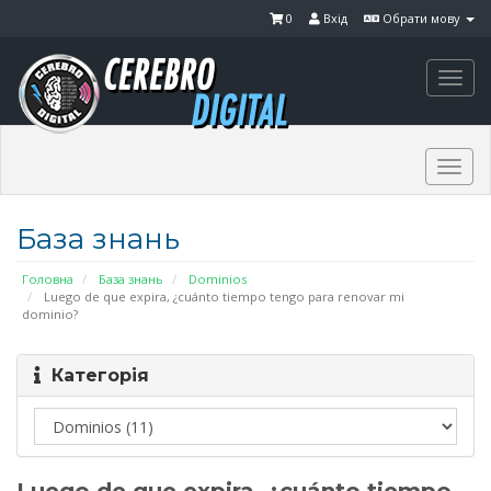
0
Вхід
Обрати мову
Togg
navi
Togg
navi
База знань
Головна
База знань
Dominios
Luego de que expira, ¿cuánto tiempo tengo para renovar mi
dominio?
Категорія