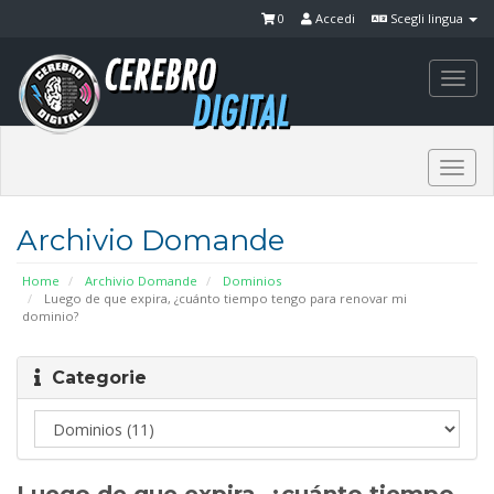
0
Accedi
Scegli lingua
Togg
navi
Togg
navi
Archivio Domande
Home
Archivio Domande
Dominios
Luego de que expira, ¿cuánto tiempo tengo para renovar mi
dominio?
Categorie