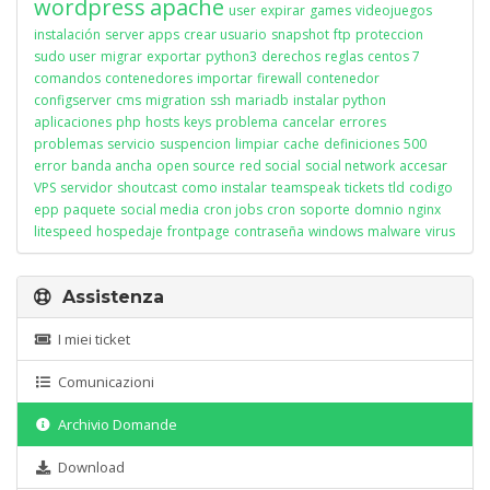
wordpress
apache
user
expirar
games
videojuegos
instalación
server apps
crear usuario
snapshot
ftp
proteccion
sudo user
migrar
exportar
python3
derechos
reglas
centos 7
comandos
contenedores
importar
firewall
contenedor
configserver
cms
migration
ssh
mariadb
instalar python
aplicaciones
php
hosts
keys
problema
cancelar
errores
problemas
servicio
suspencion
limpiar
cache
definiciones
500
error
banda ancha
open source
red social
social network
accesar
VPS
servidor
shoutcast
como instalar
teamspeak
tickets
tld
codigo
epp
paquete
social media
cron jobs
cron
soporte
domnio
nginx
litespeed
hospedaje
frontpage
contraseña
windows
malware
virus
Assistenza
I miei ticket
Comunicazioni
Archivio Domande
Download