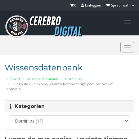
0
Einloggen
Sprachwahl
Togg
navi
Togg
navi
Wissensdatenbank
Support
Wissensdatenbank
Dominios
Luego de que expira, ¿cuánto tiempo tengo para renovar mi
dominio?
Kategorien