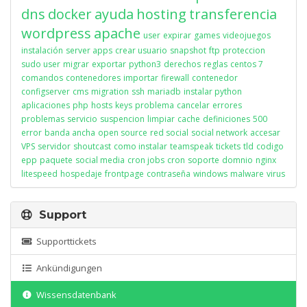
dns
docker
ayuda
hosting
transferencia
wordpress
apache
user
expirar
games
videojuegos
instalación
server apps
crear usuario
snapshot
ftp
proteccion
sudo user
migrar
exportar
python3
derechos
reglas
centos 7
comandos
contenedores
importar
firewall
contenedor
configserver
cms
migration
ssh
mariadb
instalar python
aplicaciones
php
hosts
keys
problema
cancelar
errores
problemas
servicio
suspencion
limpiar
cache
definiciones
500
error
banda ancha
open source
red social
social network
accesar
VPS
servidor
shoutcast
como instalar
teamspeak
tickets
tld
codigo
epp
paquete
social media
cron jobs
cron
soporte
domnio
nginx
litespeed
hospedaje
frontpage
contraseña
windows
malware
virus
Support
Supporttickets
Ankündigungen
Wissensdatenbank