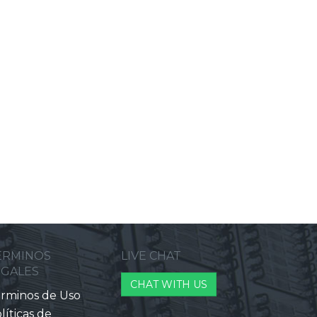
ERMINOS
LIVE CHAT
EGALES
CHAT WITH US
rminos de Uso
líticas de