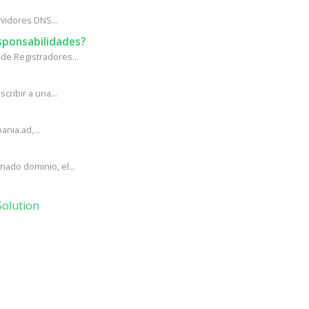
vidores DNS...
sponsabilidades?
de Registradores...
ribir a una...
ania.ad,...
ado dominio, el...
olution