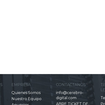
ES
EMPRESA
CONTACTANOS
T
L
Quienes Somos
info@cerebro-
digital.com
Te
Nuestro Equipo
ABRE TICKET DE
Po
Anuncios