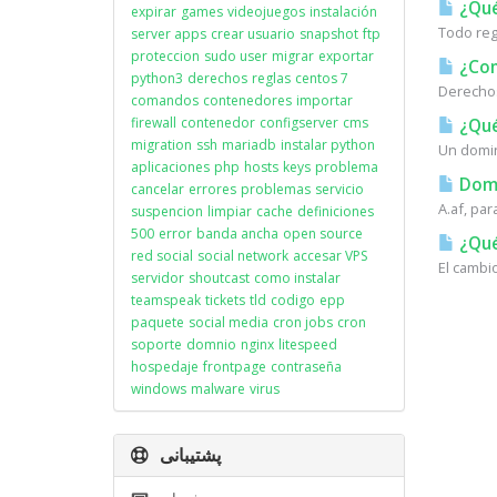
¿Qué
expirar
games
videojuegos
instalación
Todo reg
server apps
crear usuario
snapshot
ftp
proteccion
sudo user
migrar
exportar
¿Com
python3
derechos
reglas
centos 7
Derechos
comandos
contenedores
importar
firewall
contenedor
configserver
cms
¿Qué
migration
ssh
mariadb
instalar python
Un domin
aplicaciones
php
hosts
keys
problema
Domi
cancelar
errores
problemas
servicio
A.af, par
suspencion
limpiar
cache
definiciones
500
error
banda ancha
open source
¿Qué
red social
social network
accesar VPS
El cambi
servidor
shoutcast
como instalar
teamspeak
tickets
tld
codigo
epp
paquete
social media
cron jobs
cron
soporte
domnio
nginx
litespeed
hospedaje
frontpage
contraseña
windows
malware
virus
پشتیبانی