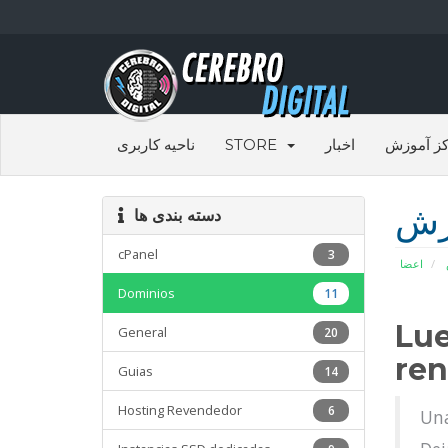
ناحیه کاربری
STORE
اخبار
ز آموزش
زش
دسته بندی ها
cPanel
3
اعضا
Dominios
11
Lue
General
20
ren
Guias
14
Hosting Revendedor
6
Una