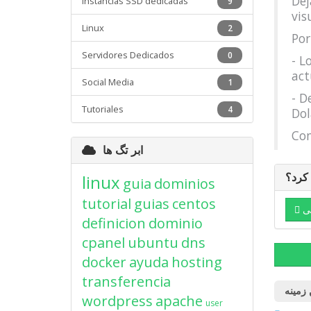
Dej
Instancias SSD dedicadas
9
vis
Linux
2
Por
Servidores Dedicados
0
- L
act
Social Media
1
- D
Tutoriales
4
Dol
Con
ابر تگ ها
linux
 کرد؟
guia
dominios
tutorial
guias
centos
ی
definicion
dominio
cpanel
ubuntu
dns
docker
ayuda
hosting
transferencia
 زمینه
wordpress
apache
user