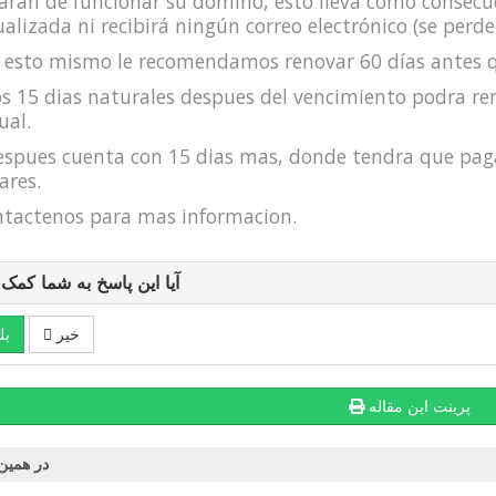
aran de funcionar su domino, esto lleva como consecu
ualizada ni recibirá ningún correo electrónico (se per
 esto mismo le recomendamos renovar 60 días antes 
os 15 dias naturales despues del vencimiento podra re
ual.
espues cuenta con 15 dias mas, donde tendra que pag
ares.
tactenos para mas informacion.
آیا این پاسخ به شما کمک
خیر
بل
پرینت این مقاله
در همین