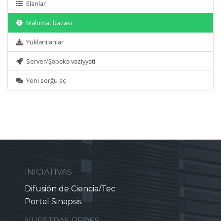
Elanlar
Məlumat bazası
Yüklənilənlər
Server/Şəbəkə vəziyyəti
Yeni sorğu aç
INICIATIVAS
Difusión de Ciencia/Tec
Portal Sinapsis
NUESTRAS REDES