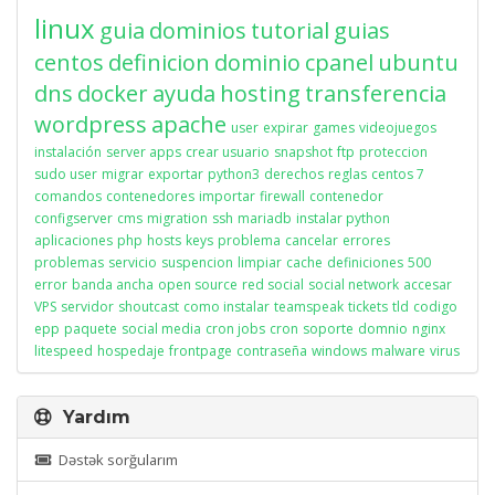
linux
guia
dominios
tutorial
guias
centos
definicion
dominio
cpanel
ubuntu
dns
docker
ayuda
hosting
transferencia
wordpress
apache
user
expirar
games
videojuegos
instalación
server apps
crear usuario
snapshot
ftp
proteccion
sudo user
migrar
exportar
python3
derechos
reglas
centos 7
comandos
contenedores
importar
firewall
contenedor
configserver
cms
migration
ssh
mariadb
instalar python
aplicaciones
php
hosts
keys
problema
cancelar
errores
problemas
servicio
suspencion
limpiar
cache
definiciones
500
error
banda ancha
open source
red social
social network
accesar
VPS
servidor
shoutcast
como instalar
teamspeak
tickets
tld
codigo
epp
paquete
social media
cron jobs
cron
soporte
domnio
nginx
litespeed
hospedaje
frontpage
contraseña
windows
malware
virus
Yardım
Dəstək sorğularım