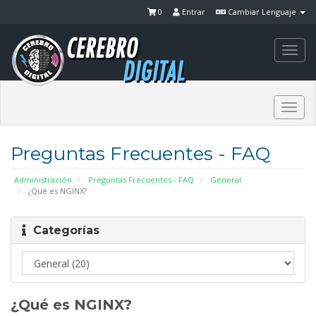
0
Entrar
Cambiar Lenguaje
Togg
navi
Togg
navi
Preguntas Frecuentes - FAQ
Administración
Preguntas Frecuentes - FAQ
General
¿Qué es NGINX?
Categorías
¿Qué es NGINX?