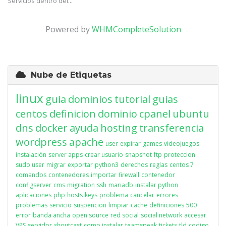
Servicios dentro del...
Powered by
WHMCompleteSolution
Nube de Etiquetas
linux
guia
dominios
tutorial
guias
centos
definicion
dominio
cpanel
ubuntu
dns
docker
ayuda
hosting
transferencia
wordpress
apache
user
expirar
games
videojuegos
instalación
server apps
crear usuario
snapshot
ftp
proteccion
sudo user
migrar
exportar
python3
derechos
reglas
centos 7
comandos
contenedores
importar
firewall
contenedor
configserver
cms
migration
ssh
mariadb
instalar python
aplicaciones
php
hosts
keys
problema
cancelar
errores
problemas
servicio
suspencion
limpiar
cache
definiciones
500
error
banda ancha
open source
red social
social network
accesar
VPS
servidor
shoutcast
como instalar
teamspeak
tickets
tld
codigo