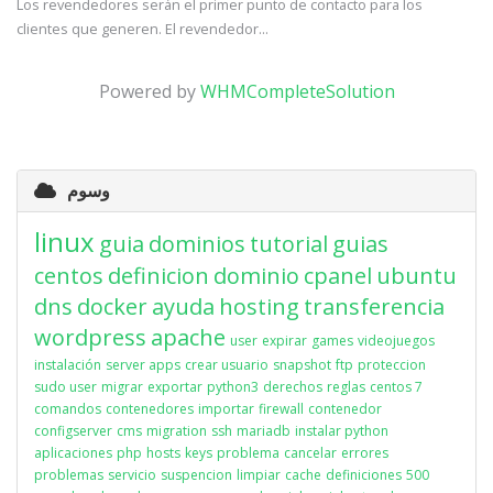
Los revendedores serán el primer punto de contacto para los
clientes que generen. El revendedor...
Powered by
WHMCompleteSolution
وسوم
linux
guia
dominios
tutorial
guias
centos
definicion
dominio
cpanel
ubuntu
dns
docker
ayuda
hosting
transferencia
wordpress
apache
user
expirar
games
videojuegos
instalación
server apps
crear usuario
snapshot
ftp
proteccion
sudo user
migrar
exportar
python3
derechos
reglas
centos 7
comandos
contenedores
importar
firewall
contenedor
configserver
cms
migration
ssh
mariadb
instalar python
aplicaciones
php
hosts
keys
problema
cancelar
errores
problemas
servicio
suspencion
limpiar
cache
definiciones
500