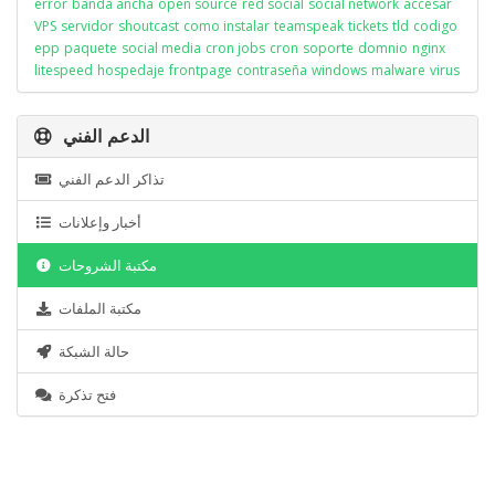
error
banda ancha
open source
red social
social network
accesar
VPS
servidor
shoutcast
como instalar
teamspeak
tickets
tld
codigo
epp
paquete
social media
cron jobs
cron
soporte
domnio
nginx
litespeed
hospedaje
frontpage
contraseña
windows
malware
virus
الدعم الفني
تذاكر الدعم الفني
أخبار وإعلانات
مكتبة الشروحات
مكتبة الملفات
حالة الشبكة
فتح تذكرة