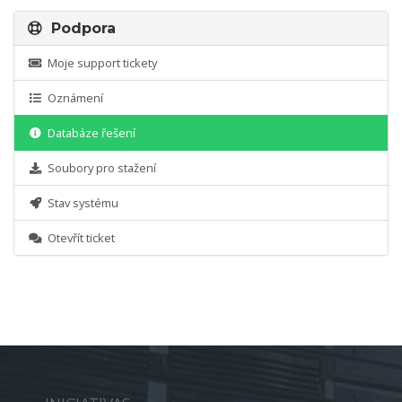
Podpora
Moje support tickety
Oznámení
Databáze řešení
Soubory pro stažení
Stav systému
Otevřít ticket