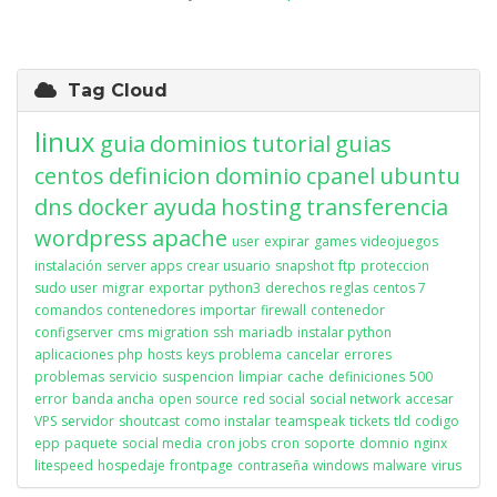
Tag Cloud
linux
guia
dominios
tutorial
guias
centos
definicion
dominio
cpanel
ubuntu
dns
docker
ayuda
hosting
transferencia
wordpress
apache
user
expirar
games
videojuegos
instalación
server apps
crear usuario
snapshot
ftp
proteccion
sudo user
migrar
exportar
python3
derechos
reglas
centos 7
comandos
contenedores
importar
firewall
contenedor
configserver
cms
migration
ssh
mariadb
instalar python
aplicaciones
php
hosts
keys
problema
cancelar
errores
problemas
servicio
suspencion
limpiar
cache
definiciones
500
error
banda ancha
open source
red social
social network
accesar
VPS
servidor
shoutcast
como instalar
teamspeak
tickets
tld
codigo
epp
paquete
social media
cron jobs
cron
soporte
domnio
nginx
litespeed
hospedaje
frontpage
contraseña
windows
malware
virus