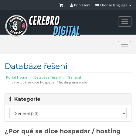
0
Přihlášení
Choose language
Togg
navi
Togg
navi
Databáze řešení
Portal Home
Databáze řešení
General
¿Por qué se dice hospedar / hosting una web?
Kategorie
¿Por qué se dice hospedar / hosting