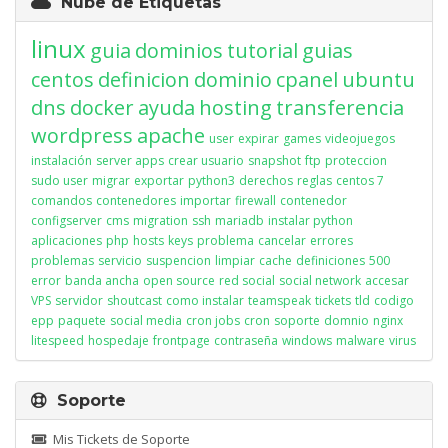
Nube de Etiquetas
linux
guia
dominios
tutorial
guias
centos
definicion
dominio
cpanel
ubuntu
dns
docker
ayuda
hosting
transferencia
wordpress
apache
user
expirar
games
videojuegos
instalación
server apps
crear usuario
snapshot
ftp
proteccion
sudo user
migrar
exportar
python3
derechos
reglas
centos 7
comandos
contenedores
importar
firewall
contenedor
configserver
cms
migration
ssh
mariadb
instalar python
aplicaciones
php
hosts
keys
problema
cancelar
errores
problemas
servicio
suspencion
limpiar
cache
definiciones
500
error
banda ancha
open source
red social
social network
accesar
VPS
servidor
shoutcast
como instalar
teamspeak
tickets
tld
codigo
epp
paquete
social media
cron jobs
cron
soporte
domnio
nginx
litespeed
hospedaje
frontpage
contraseña
windows
malware
virus
Soporte
Mis Tickets de Soporte