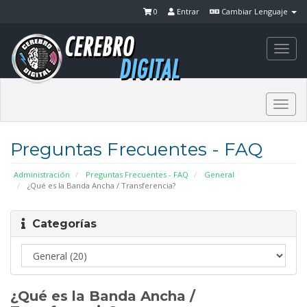
0
Entrar
Cambiar Lenguaje
Togg
navi
Togg
navi
Preguntas Frecuentes - FAQ
Administración
Preguntas Frecuentes - FAQ
General
¿Qué es la Banda Ancha / Transferencia?
Categorías
¿Qué es la Banda Ancha /