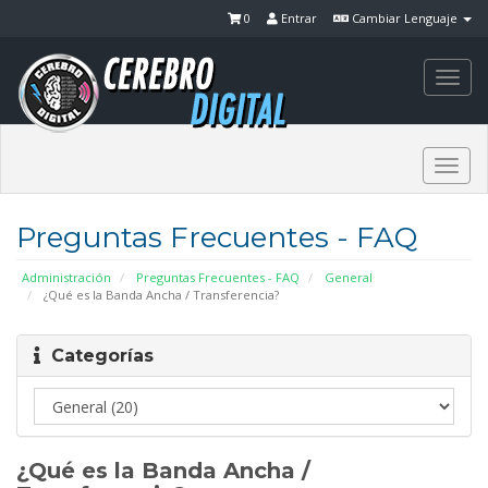
0
Entrar
Cambiar Lenguaje
Togg
navi
Togg
navi
Preguntas Frecuentes - FAQ
Administración
Preguntas Frecuentes - FAQ
General
¿Qué es la Banda Ancha / Transferencia?
Categorías
¿Qué es la Banda Ancha /