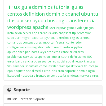
linux
guia
dominios
tutorial
guias
centos
definicion
dominio
cpanel
ubuntu
dns
docker
ayuda
hosting
transferencia
wordpress
apache
user
expirar
games
videojuegos
instalación
server apps
crear usuario
snapshot
ftp
proteccion
sudo user
migrar
exportar
python3
derechos
reglas
centos 7
comandos
contenedores
importar
firewall
contenedor
configserver
cms
migration
ssh
mariadb
instalar python
aplicaciones
php
hosts
keys
problema
cancelar
errores
problemas
servicio
suspencion
limpiar
cache
definiciones
500
error
banda ancha
open source
red social
social network
accesar
VPS
servidor
shoutcast
como instalar
teamspeak
tickets
tld
codigo
epp
paquete
social media
cron jobs
cron
soporte
domnio
nginx
litespeed
hospedaje
frontpage
contraseña
windows
malware
virus
Soporte
Mis Tickets de Soporte