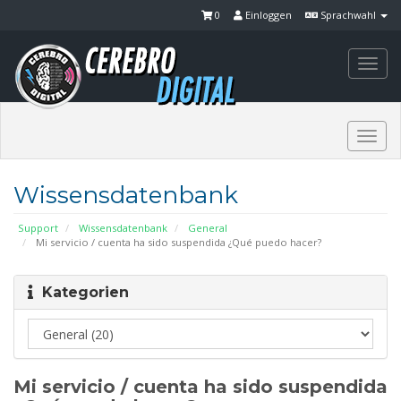
0
Einloggen
Sprachwahl
Togg
navi
Togg
navi
Wissensdatenbank
Support
Wissensdatenbank
General
Mi servicio / cuenta ha sido suspendida ¿Qué puedo hacer?
Kategorien
Mi servicio / cuenta ha sido suspendida