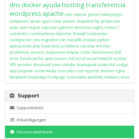
dns
docker
ayuda
hosting
transferencia
wordpress
apache
user
expirar
games
videojuegos
instalación
server apps
crear usuario
snapshot
ftp
proteccion
sudo user
migrar
exportar
python3
derechos
reglas
centos 7
comandos
contenedores
importar
firewall
contenedor
configserver
cms
migration
ssh
mariadb
instalar python
aplicaciones
php
hosts
keys
problema
cancelar
errores
problemas
servicio
suspencion
limpiar
cache
definiciones
500
error
banda ancha
open source
red social
social network
accesar
VPS
servidor
shoutcast
como instalar
teamspeak
tickets
tld
codigo
epp
paquete
social media
cron jobs
cron
soporte
domnio
nginx
litespeed
hospedaje
frontpage
contraseña
windows
malware
virus
Support
Supporttickets
Ankündigungen
Wissensdatenbank