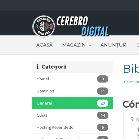
ACASĂ
MAGAZIN
ANUNȚURI
Bi
Categorii
cPanel
3
Portal cl
Dominios
11
Cóm
General
20
Guias
14
Si 
Hosting Revendedor
6