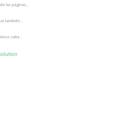
e las páginas...
ue también...
irus salta...
olution