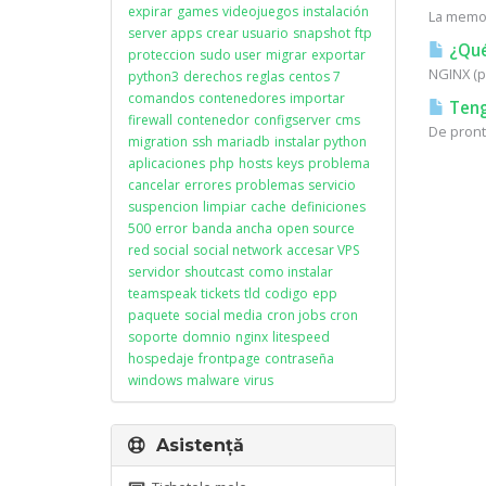
expirar
games
videojuegos
instalación
La memor
server apps
crear usuario
snapshot
ftp
¿Qué
proteccion
sudo user
migrar
exportar
NGINX (p
python3
derechos
reglas
centos 7
comandos
contenedores
importar
Teng
firewall
contenedor
configserver
cms
De pronto
migration
ssh
mariadb
instalar python
aplicaciones
php
hosts
keys
problema
cancelar
errores
problemas
servicio
suspencion
limpiar
cache
definiciones
500
error
banda ancha
open source
red social
social network
accesar VPS
servidor
shoutcast
como instalar
teamspeak
tickets
tld
codigo
epp
paquete
social media
cron jobs
cron
soporte
domnio
nginx
litespeed
hospedaje
frontpage
contraseña
windows
malware
virus
Asistență