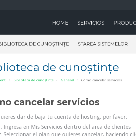
HOME
SERVICIOS
PRODUC
BIBLIOTECA DE CUNOȘTINȚE
STAREA SISTEMELOR
blioteca de cunoștințe
ienți
Biblioteca de cunoștințe
General
Cómo cancelar servicios
o cancelar servicios
quieres dar de baja tu cuenta de hosting, por favor:
Ingresa en Mis Servicios dentro del area de clientes
Seleccionar el plan que quieres cancelar, haciendo cli