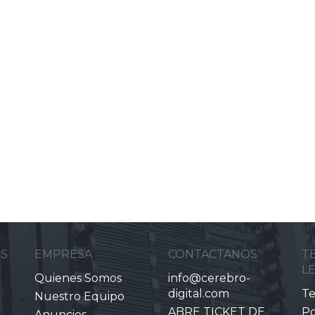
ES
EMPRESA
CONTACTANOS
T
L
Quienes Somos
info@cerebro-
digital.com
Te
Nuestro Equipo
ABRE TICKET DE
Po
Anuncios