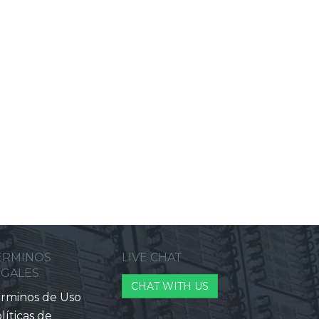
ERMINOS
LIVE CHAT
EGALES
CHAT WITH US
rminos de Uso
líticas de