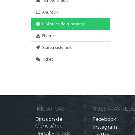
Tichetele mele
Anunțuri
Biblioteca de cunoștințe
Fișiere
Starea sistemelor
Ticket
INICIATIVAS
NUESTRAS RED
Difusión de
Facebook
Ciencia/Tec
Instagram
Portal Sinapsis
Twitter