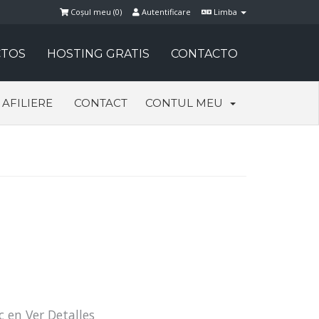
Coșul meu (
0
)
Autentificare
Limba
TOS
HOSTING GRATIS
CONTACTO
AFILIERE
CONTACT
CONTUL MEU
c en Ver Detalles