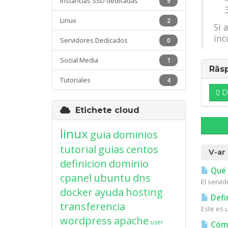
Instancias SSD dedicadas
9
Linux
2
Si 
inc
Servidores Dedicados
0
Social Media
1
Răsp
Tutoriales
4
D
Etichete cloud
linux
guia
dominios
tutorial
guias
centos
V-ar
definicion
dominio
Qué 
cpanel
ubuntu
dns
El servi
docker
ayuda
hosting
Defi
transferencia
Este es 
wordpress
apache
user
Cómo 