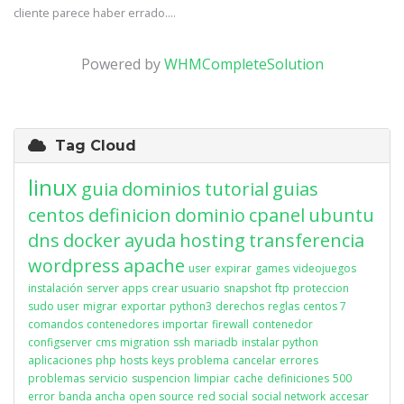
cliente parece haber errado....
Powered by
WHMCompleteSolution
Tag Cloud
linux
guia
dominios
tutorial
guias
centos
definicion
dominio
cpanel
ubuntu
dns
docker
ayuda
hosting
transferencia
wordpress
apache
user
expirar
games
videojuegos
instalación
server apps
crear usuario
snapshot
ftp
proteccion
sudo user
migrar
exportar
python3
derechos
reglas
centos 7
comandos
contenedores
importar
firewall
contenedor
configserver
cms
migration
ssh
mariadb
instalar python
aplicaciones
php
hosts
keys
problema
cancelar
errores
problemas
servicio
suspencion
limpiar
cache
definiciones
500
error
banda ancha
open source
red social
social network
accesar