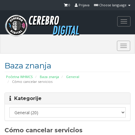
0
Prijava
Choose language
Togg
navi
Togg
navi
Baza znanja
Početna WHMCS
Baza znanja
General
Cómo cancelar servicios
Kategorije
Cómo cancelar servicios