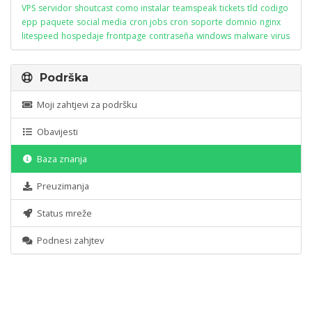
VPS
servidor
shoutcast
como instalar
teamspeak
tickets
tld
codigo
epp
paquete
social media
cron jobs
cron
soporte
domnio
nginx
litespeed
hospedaje
frontpage
contraseña
windows
malware
virus
Podrška
Moji zahtjevi za podršku
Obavijesti
Baza znanja
Preuzimanja
Status mreže
Podnesi zahjtev