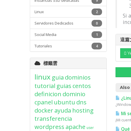
Instancias SSD dedicadas
9
Linux
2
Si 
inc
Servidores Dedicados
0
Social Media
1
這篇
Tutoriales
4
Y
標籤雲
linux
guia
dominios
tutorial
guias
centos
Also
definicion
dominio
¿Lin
cpanel
ubuntu
dns
¿Windows
docker
ayuda
hosting
Mi s
transferencia
¡Mi cuen
wordpress
apache
user
Qué 