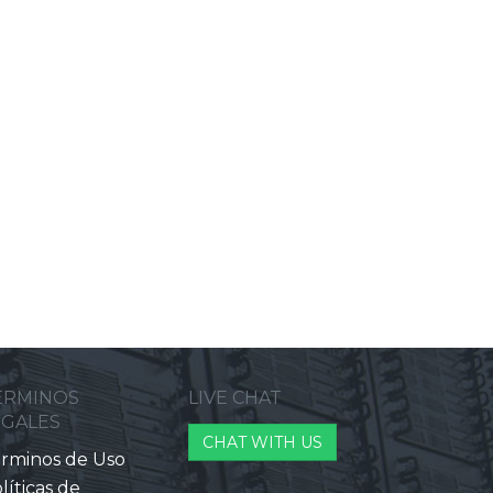
ERMINOS
LIVE CHAT
EGALES
CHAT WITH US
rminos de Uso
líticas de