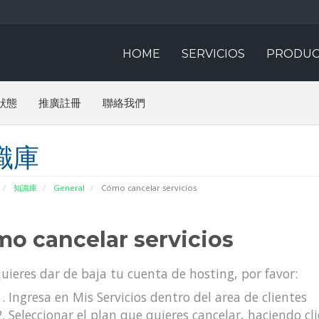
HOME
SERVICIOS
PRODUC
狀態
推廣註冊
聯絡我們
識庫
知識庫
General
Cómo cancelar servicios
o cancelar servicios
quieres dar de baja tu cuenta de hosting, por favor:
Ingresa en Mis Servicios dentro del area de clientes
Seleccionar el plan que quieres cancelar, haciendo cli