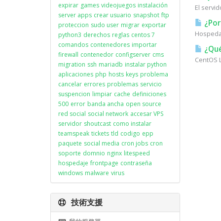
expirar
games
videojuegos
instalación
El servi
server apps
crear usuario
snapshot
ftp
¿Por
proteccion
sudo user
migrar
exportar
Hospedaj
python3
derechos
reglas
centos 7
comandos
contenedores
importar
¿Qué
firewall
contenedor
configserver
cms
CentOS L
migration
ssh
mariadb
instalar python
aplicaciones
php
hosts
keys
problema
cancelar
errores
problemas
servicio
suspencion
limpiar
cache
definiciones
500
error
banda ancha
open source
red social
social network
accesar VPS
servidor
shoutcast
como instalar
teamspeak
tickets
tld
codigo
epp
paquete
social media
cron jobs
cron
soporte
domnio
nginx
litespeed
hospedaje
frontpage
contraseña
windows
malware
virus
技術支援