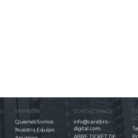
ES
EMPRESA
CONTACTANOS
T
L
Quienes Somos
info@cerebro-
digital.com
Te
Nuestro Equipo
ABRE TICKET DE
Po
Anuncios