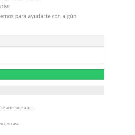
erior
actemos para ayudarte con algún
se acomode a tus...
o (en caso...