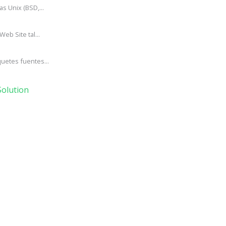
s Unix (BSD,...
eb Site tal...
uetes fuentes...
olution