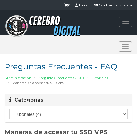
0
Entrar
Cambiar Lenguaje
Togg
navi
Togg
navi
Preguntas Frecuentes - FAQ
Administración
Preguntas Frecuentes - FAQ
Tutoriales
Maneras de accesar tu SSD VPS
Categorías
Maneras de accesar tu SSD VPS