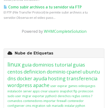
Como subir archivos a tu servidor vía FTP
El FTP (File Transfer Protocol) te permite subir archivos a tu
servidor.Observa en el video paso...
Powered by
WHMCompleteSolution
Nube de Etiquetas
linux
guia
dominios
tutorial
guias
centos
definicion
dominio
cpanel
ubuntu
dns
docker
ayuda
hosting
transferencia
wordpress
apache
user
expirar
games
videojuegos
instalación
server apps
crear usuario
snapshot
ftp
proteccion
sudo user
migrar
exportar
python3
derechos
reglas
centos 7
comandos
contenedores
importar
firewall
contenedor
configserver
cms
migration
ssh
mariadb
instalar python