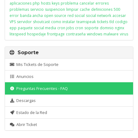
aplicaciones
php
hosts
keys
problema
cancelar
errores
problemas
servicio
suspencion
limpiar
cache
definiciones
500
error
banda ancha
open source
red social
social network
accesar
VPS
servidor
shoutcast
como instalar
teamspeak
tickets
tld
codigo
epp
paquete
social media
cron jobs
cron
soporte
domnio
nginx
litespeed
hospedaje
frontpage
contraseña
windows
malware
virus
Soporte
Mis Tickets de Soporte
Anuncios
Preguntas Frecuentes - FAQ
Descargas
Estado de la Red
Abrir Ticket