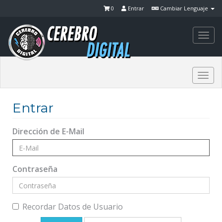
0
Entrar
Cambiar Lenguaje
Togg
navi
Togg
navi
Entrar
Dirección de E-Mail
Contraseña
Recordar Datos de Usuario