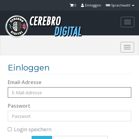
0
Einloggen
Sprachwahl
Togg
navi
Togg
navi
Einloggen
Email-Adresse
Passwort
Login speichern