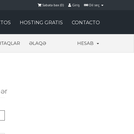
Səbətə bax (
0
)
Giriş
Dil seç
TOS
HOSTING GRATIS
CONTACTO
RTAQLAR
ƏLAQƏ
HESAB
lər