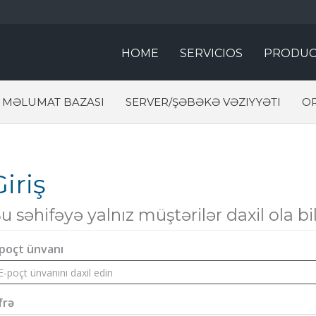
HOME
SERVICIOS
PRODUC
MƏLUMAT BAZASI
SERVER/ŞƏBƏKƏ VƏZIYYƏTI
O
Giriş
u səhifəyə yalnız müştərilər daxil ola bi
-poçt ünvanı
frə