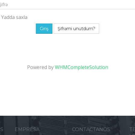
Yadda saxla
Şifrəmi unutdum?
Powered by
WHMCompleteSolution
ES
EMPRESA
CONTACTANOS
T