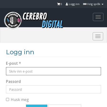
0
Logg inn
Velg språk
Togg
navi
Togg
navi
Logg inn
E-post *
Passord
Husk meg