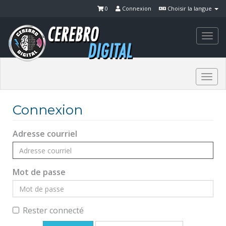
0
Connexion
Choisir la langue
Togg
navi
Togg
navi
Connexion
Adresse courriel
Mot de passe
Rester connecté