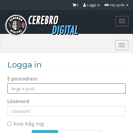
0
Logga in
Välj språk
Togg
navi
Togg
navi
Logga in
E-postadress
Lösenord
Kom ihåg mig