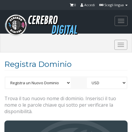
0
Accedi
Scegli lingua
Togg
navi
Togg
navi
Registra Dominio
Trova il tuo nuovo nome di dominio. Inserisci il tuo
nome o le parole chiave qui sotto per verificare la
disponibilità.