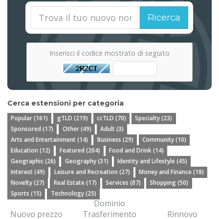
Ricerca
Inserisci il codice mostrato di seguito
Cerca estensioni per categoria
Popular (161)
gTLD (219)
ccTLD (70)
Specialty (23)
Sponsored (17)
Other (49)
Adult (3)
Arts and Entertainment (14)
Business (29)
Community (10)
Education (12)
Featured (204)
Food and Drink (14)
Geographic (26)
Geography (31)
Identity and Lifestyle (45)
Interest (49)
Leisure and Recreation (27)
Money and Finance (18)
Novelty (27)
Real Estate (17)
Services (87)
Shopping (50)
Sports (15)
Technology (25)
Dominio
Nuovo prezzo
Trasferimento
Rinnovo